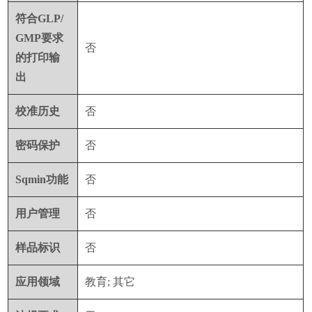
符合
GLP/
GMP
要求
否
的打印输
出
校准历史
否
密码保护
否
Sqmin
功能
否
用户管理
否
样品标识
否
应用领域
教育
;
其它