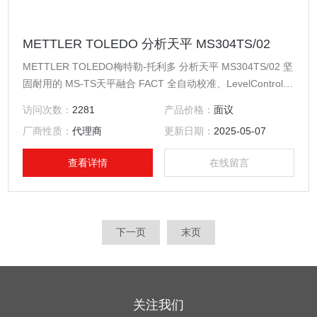
METTLER TOLEDO 分析天平 MS304TS/02
METTLER TOLEDO梅特勒-托利多 分析天平 MS304TS/02 坚
固耐用的 MS-TS天平融合 FACT 全自动校准、LevelControl
水平控制和 MinWeigh 最小称量值等安全特性，方便舒心，易
访问次数：
2281
产品价格：
面议
于使用。 内置功能简化天平的水平调节, LevelControl - 显示
厂商性质：
代理商
更新日期：
2025-05-07
屏显示调平指南。 连接这些设备可对简单数据进行处理 - USB
主机、USB 设备、RS232、蓝牙（选件
查看详情
在线留言
下一页
末页
关注我们