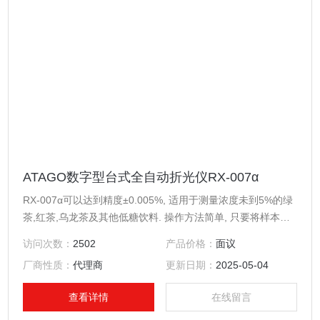
ATAGO数字型台式全自动折光仪RX-007α
RX-007α可以达到精度±0.005%, 适用于测量浓度未到5%的绿
茶,红茶,乌龙茶及其他低糖饮料. 操作方法简单, 只要将样本滴
在菱镜上面按开始键就可以了。 与其他RX系列一样具有恒温
访问次数：
2502
产品价格：
面议
功能。
厂商性质：
代理商
更新日期：
2025-05-04
查看详情
在线留言