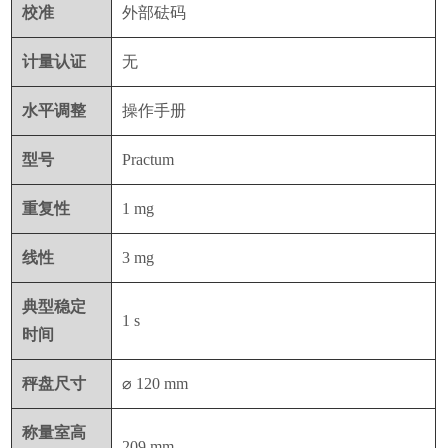
校准
外部砝码
计量认证
无
水平调整
操作手册
型号
Practum
重复性
1 mg
线性
3 mg
典型稳定
1 s
时间
秤盘尺寸
⌀
120 mm
称量室高
209 mm