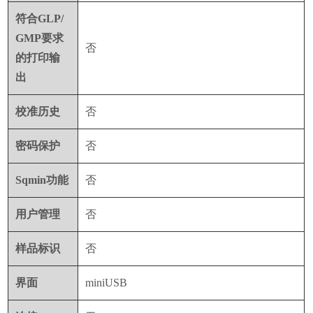
符合
GLP/
GMP
要求
否
的打印输
出
校准历史
否
密码保护
否
Sqmin
功能
否
用户管理
否
样品标识
否
界面
miniUSB