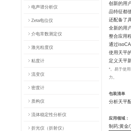
创新的用户
电声谱分析仪
品特征都
还配备了
Zeta电位仪
全新的用
介电常数测定仪
整合应用
通过iso
激光粒度仪
使用天平
粘度计
定义天平新
*。易于使
流变仪
力。
密度计
包装清单
质构仪
分析天平
流体稳定性分析仪
应用领域：
制药;黄金
折光仪（折射仪）