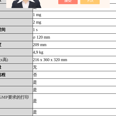
是
1 mg
2 mg
时间
1 s
⌀
120 mm
度
209 mm
4,9 kg
长
x
高
)
216 x 360 x 320 mm
量
无
流程
否
是
是
GMP
要求的打印
是
是