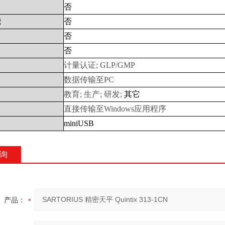
否
能
否
否
否
计量认证
; GLP/GMP
数据传输至
PC
教育
;
生产
;
研发
;
其它
直接传输至
Windows
应用程序
miniUSB
询
产品：