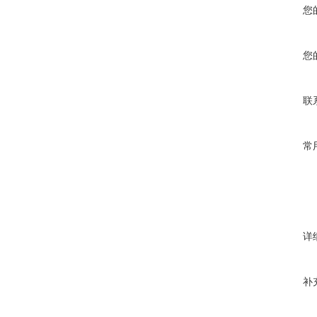
您
您
联
常
详
补