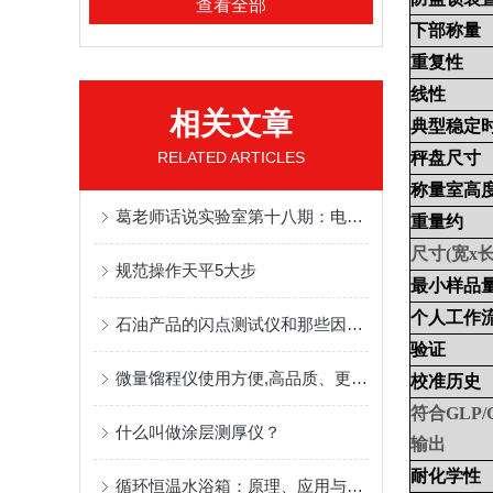
查看全部
下部称量
重复性
线性
相关文章
典型稳定
RELATED ARTICLES
秤盘尺寸
称量室高
葛老师话说实验室第十八期：电子天平內校与外校
重量约
尺寸
(
宽
x
规范操作天平5大步
最小样品
个人工作
石油产品的闪点测试仪和那些因素有关
验证
微量馏程仪使用方便,高品质、更安全
校准历史
符合
GLP/
什么叫做涂层测厚仪？
输出
耐化学性
循环恒温水浴箱：原理、应用与维护技术解析