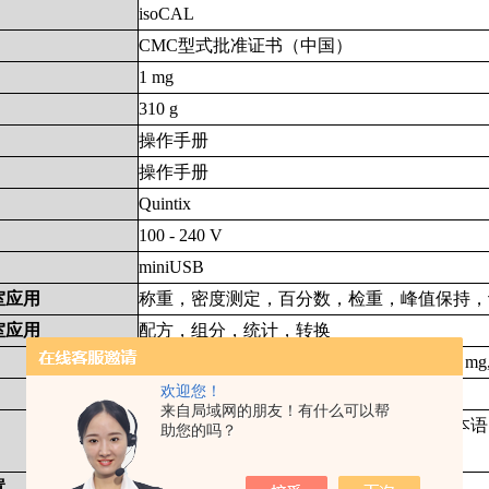
isoCAL
CMC
型式批准证书（中国）
1 mg
310 g
操作手册
操作手册
Quintix
100 - 240 V
miniUSB
室应用
称重，密度测定，百分数，检重，峰值保持，
室应用
配方，组分，统计，转换
g, ct, mom, kg, lb, oz, ozt, tlh, tls, tlt, GN, dwt, mg,
欢迎您！
可用丙酮清洁的机壳
来自局域网的朋友！有什么可以帮
汉语、英语、法语、德语、意大利语、日本语
助您的吗？
土耳其语
置
肯辛顿锁，可连接防盗锁链