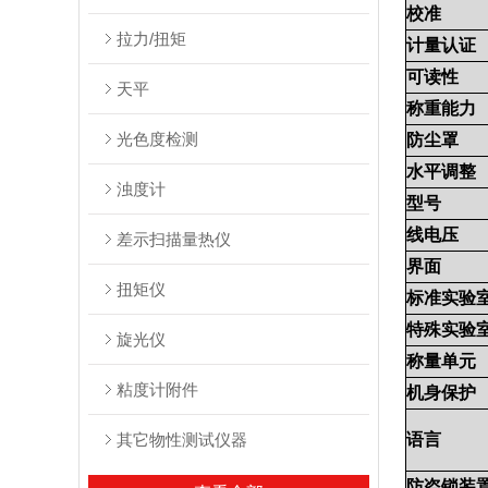
校准
拉力/扭矩
计量认证
可读性
天平
称重能力
光色度检测
防尘罩
水平调整
浊度计
型号
线电压
差示扫描量热仪
界面
扭矩仪
标准实验
特殊实验
旋光仪
称量单元
粘度计附件
机身保护
其它物性测试仪器
语言
防盗锁装