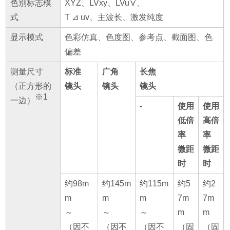
色别标志模
XYZ、LVxy、LVu'v'、
式
T ⊿ uv、主波长、激发纯度
显示模式
色彩仿真、色度图、参考点、截面图、色
偏差
测量尺寸
标准
广角
长焦
（正方形的
镜头
镜头
镜头
※1
一边）
-
使用
使用
低倍
高倍
率
率
微距
微距
时
时
约98m
约145m
约115m
约5
约2
m
m
m
7m
7m
～
～
～
m
m
（因不
（因不
（因不
（固
（固