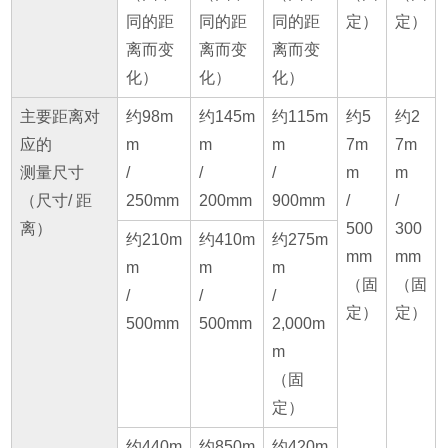
同的距
同的距
同的距
定）
定）
离而变
离而变
离而变
化）
化）
化）
主要距离对
约98m
约145m
约115m
约5
约2
应的
m
m
m
7m
7m
测量尺寸
/
/
/
m
m
（尺寸/ 距
250mm
200mm
900mm
/
/
离）
500
300
约210m
约410m
约275m
mm
mm
m
m
m
（固
（固
/
/
/
定）
定）
500mm
500mm
2,000m
m
（固
定）
约440m
约850m
约420m