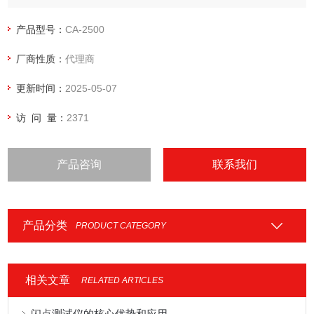
度分布、色度分布进行准确、高分辨率的二维测量。使用的专
用软件充分兼顾易用性，用户通过简单的操作，就能在短时间
产品型号：
CA-2500
内完成从测量到数据分析、评估的全过程，大幅提高了测量效
厂商性质：
代理商
率，可在开发评估、检测等方面发挥重要作用。
更新时间：
2025-05-07
访 问 量：
2371
产品咨询
联系我们
产品分类
PRODUCT CATEGORY
相关文章
RELATED ARTICLES
闪点测试仪的核心优势和应用