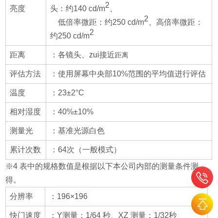
2
亮度
头：约140 cd/m
、
2
低倍率微距：约250 cd/m
、高倍率微距：
2
约250 cd/m
距离
：各镜头、zui接近
距离
评估方法
：使用屏幕中央部10%范围的平均值进行评估
温度
：23±2°C
相对湿度
：40%±10%
测量光
：基准光源白色
累计次数
：64次（一般模式）
※4 表中的规格数值是根据以下本公司内部的测量条件测
得。
分辨率
：196×196
快门速度
：Y测量：1/64 秒、XZ 测量：1/32秒