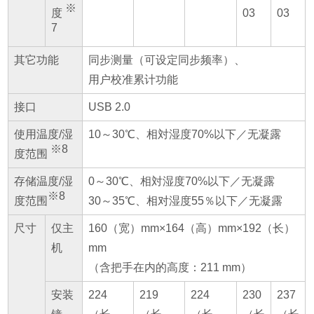
※
度
03
03
7
其它功能
同步测量（可设定同步频率）、
用户校准累计功能
接口
USB 2.0
使用温度/湿
10～30℃、相対湿度70%以下／无凝露
※8
度范围
存储温度/湿
0～30℃、相対湿度70%以下／无凝露
※8
度范围
30～35℃、相对湿度55％以下／无凝露
尺寸
仅主
160（宽）mm×164（高）mm×192（长）
机
mm
（含把手在内的高度：211 mm）
安装
224
219
224
230
237