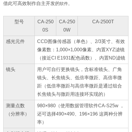
借此可高效制作自主开发的
软件。
型号
CA-250
CA-250
CA-2500T
0S
0W
感光元件
CCD图像传感器（单色）、2/3英寸、有效
像素数：1,000×1,000像素、内置XYZ滤镜
（接近CI E1931配色函数）、内置ND滤镜
镜头
用户可自行更换镜头，含标准镜头、广角
镜头、长焦镜头、低倍率微距、高倍率微
距（低倍率微距与高倍率微距是通过组合
长焦镜头与微距用连接环实现的）
测量点数
980×980（使用数据管理软件CA-S25w ，
（分辨率）
还可选择490×490、196×196 这两种分辨
率）