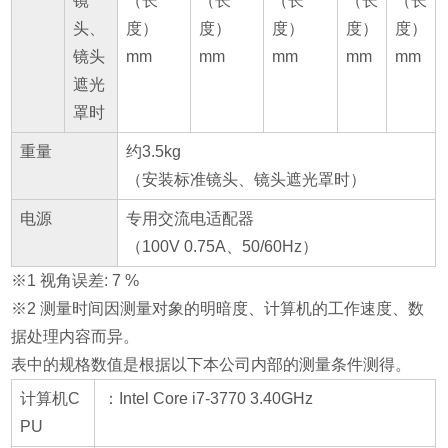
镜
（长
（长
（长
（长
（长
头、
度）
度）
度）
度）
度）
镜头
mm
mm
mm
mm
mm
遮光
罩时
重量
约3.5kg
（安装标准镜头、镜头遮光罩时）
电源
专用交流电适配器
（100V 0.75A、50/60Hz）
※1 视角误差: 7 %
※2 测量时间因测量对象的明暗度、计算机的工作速度、数
据处理内容而异。
表中的规格数值是根据以下本公司内部的测量条件测得。
计算机C
：Intel Core i7-3770 3.40GHz
PU