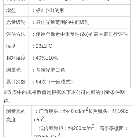
增益
：标准(×1)使用
光量级别
：最佳光量范围的中间级别
评估方法
：使用全像素中重复性(2σ)的最大值进行评估
温度
：23±2°C
相对湿度
：40%±10%
测量光
：基准光源白色
累计次数
：64次（一般模式）
※5 表中的规格数值是根据以下本公司内部的测量条件测
得。
2
测量光的
：广角镜头：约40 cd/m
长焦镜头：约160c
2
亮度
d/m
、
2
低倍率微距：约200cd/m
、高倍率微距：
2
约350cd/m