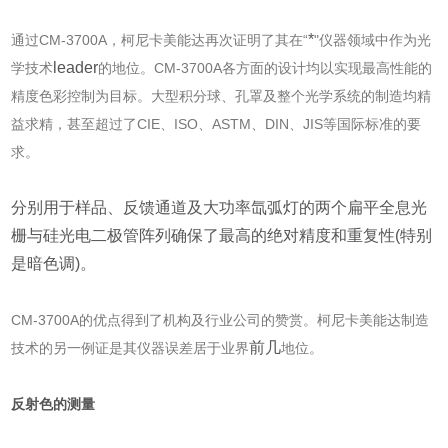
*
通过CM-3700A，柯尼卡美能达再次证明了其在“
"仪器领域中作为光
leader
学技术
的地位。CM-3700A各方面的设计均以实现最高性能的
精度色彩控制为目标。大型积分球、孔罩及整个光学系统的制造均精
益求精，甚至超过了CIE、ISO、ASTM、DIN、JIS等国际标准的要
求。
分别用于样品、反馈通道及大功率氙弧灯的两个扁平全息光
栅与硅光电二极管阵列确保了最高的绝对精度和重复性(特别
是暗色调)。
CM-3700A的优点得到了
机构及行业
公司的赞赏。柯尼卡美能达
制造
前几
技术的另一例证是其仪器误差居于业界
地位。
反射色的测量