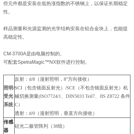
些元件都是安装在低热涨指数的不锈钢上，以保证长期稳定
性。
样品测量和光源监测的光学结构安装在铝合金块上，也能提
高稳定性。
CM-3700A是由电脑控制的。
可配套SpetraMagic™NX软件进行控制。
反射：
d/8
（漫射照明，
8°
方向接收）
照明
/
SCI
（包含镜面反射光）
/SCE
（不包含镜面反射光）机
受光
械切换测量
(ISO7724/1
、
DIN5033 Teil7
、
JIS Z8722
条件
系统
C
）
透射：
d/0
（漫射照明，垂直方向接收）
传感
硅光二极管阵列（
38
组）
器