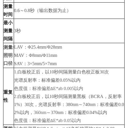
测量
0.6
～
0.8
秒（输出数据为止）
时间
最小
测量
3
秒
间隔
LAV
：
Φ25.4mm/Φ28mm
测量
/
照明
MAV
：
Φ8mm/Φ11mm
口径
SAV
：
3×5mm/5×7mm
1.
白板校正后，以
10
秒间隔测量白色校正板
30
次
光谱反射率：标准偏差
0.05%
以内
色度值：标准偏差
E*ab 0.005
以内
∆
重复
2.
白板校正后，以
10
秒间隔测量黑板（
BCRA
，反射率
性
1%
）
30
次
，
光谱反射率：
380nm
～
740nm
：标准偏差
0.0
2%
以内
，
360nm
～
370nm
：标准偏差
0.04%
以内
色度值：标准偏差
E*ab 0.05
以内
∆