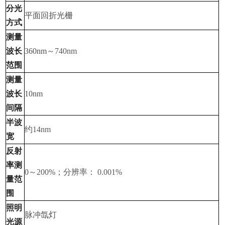
分光
平面回折光栅
方式
测量
波长
360nm
～
740nm
范围
测量
波长
10nm
间隔
半波
约
14nm
宽
反射
率测
0
～
200%
；分辨率：
0.001%
量范
围
照明
脉冲氙灯
光源