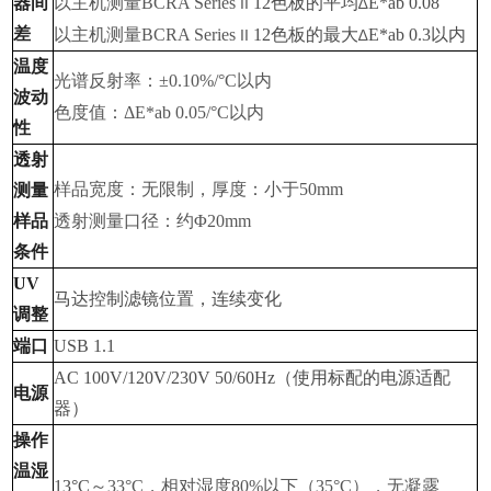
器间
以主机测量
BCRA Series
12
色板的平均
E*ab 0.08
ІІ
∆
差
以主机测量
BCRA Series
12
色板的最大
E*ab 0.3
以内
ІІ
∆
温度
光谱反射率：
±0.10%/°C
以内
波动
色度值：
ΔE*ab 0.05/°C
以内
性
透射
样品宽度：无限制，厚度：小于
50mm
测量
样品
透射测量口径：约
Φ20mm
条件
UV
马达控制滤镜位置，连续变化
调整
端口
USB 1.1
AC 100V/120V/230V 50/60Hz
（使用标配的电源适配
电源
器）
操作
温湿
13°C
～
33°C
，相对湿度
80%
以下（
35°C
），无凝露