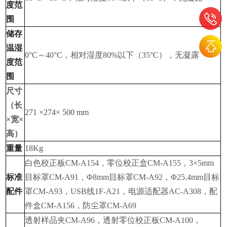
度范
围
储存
温湿
0°C
～
40°C
，相对湿度
80%
以下（
35°C
），无凝露
度范
围
尺寸
（长
271 ×274× 500 mm
×
宽
×
高）
重量
18Kg
白色校正板
CM-A154
，零位校正盒
CM-A155
，
3×5mm
标准
目标罩
CM-A91
，
Φ8mm
目标罩
CM-A92
，
Φ25.4mm
目标
配件
罩
CM-A93
，
USB
线
1F-A21
，电源适配器
AC-A308
，配
件盒
CM-A156
，防尘罩
CM-A69
透射样品夹
CM-A96
，透射零位校正板
CM-A100
，