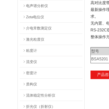
高对比度
电声谱分析仪
最新操作
求。
Zeta电位仪
无内置、
介电常数测定仪
RS-23
整体操作
激光粒度仪
粘度计
型号
BSA5201
流变仪
密度计
产品咨
质构仪
流体稳定性分析仪
折光仪（折射仪）