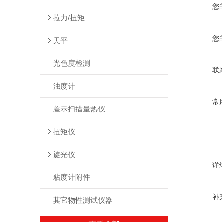
您
拉力/扭矩
您
天平
光色度检测
联
浊度计
常
差示扫描量热仪
扭矩仪
旋光仪
详
粘度计附件
补
其它物性测试仪器