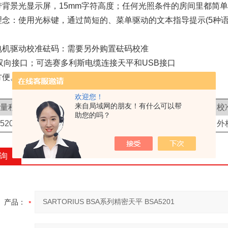
带背景光显示屏，15mm字符高度；任何光照条件的房间里都简
理念：使用光标键，通过简短的、菜单驱动的文本指导提示(5种
电机驱动校准砝码：需要另外购置砝码校准
2C双向接口；可选赛多利斯电缆连接天平和USB接口
方便。按键均为触感式操作。明确定义控制面板。
欢迎您！
来自局域网的朋友！有什么可以帮
量程
可读性
秤盘尺寸
重复性
(≤
+
mg)
线性
(≤
+
mg)
校
(
g)
(mg)
(mm)
助您的吗？
5200
100
180×180
100
100
外
询
产品：