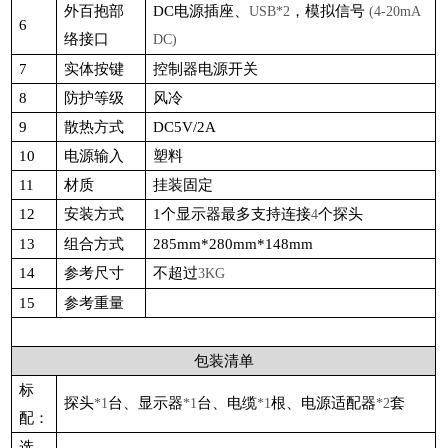
外百抱部
DC
电源插座、
，模拟信号
USB*2
(4-20mA
6
络接口
DC)
7
实体按键
控制器电源开关
8
防护等级
风冷
9
散热方式
DC5V/2A
10
电源输入
塑料
11
材质
挂装固定
12
安装方式
1
个显示器最多支持连接
个探头
4
13
组合方式
285mm*280mm*148mm
14
参考尺寸
不超过
3KG
15
参考重量
包装清单
标
探头
台、显示器
台、电缆
根、电源适配器
套
*1
*1
*1
*2
配：
选