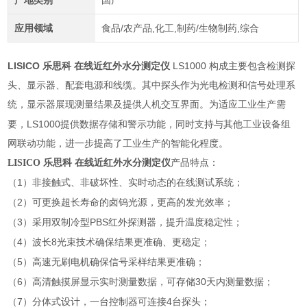
产地类别
国产
应用领域
食品/农产品,化工,制药/生物制药,综合
LISICO 乐思科 在线近红外水分测定仪
LS1000
构成主要包含检测探
头、显示器、配套电源和线缆。其中探头作为光电检测和信号处理系
统，显示器展现测量结果及提供人机交互界面。为适应工业生产需
LS1000
要，
提供数据存储和警示功能，同时支持与其他工业设备组
网联动功能，进一步提高了工业生产的智能化程度。
LISICO 乐思科 在线近红外水分测定仪
产品特点：
1
（
）非接触式、非破坏性、实时动态的在线测试系统；
2
（
）可更换超长寿命的卤钨光源，更高的发光效率；
3
PBS
（
）采用双制冷型
红外探测器，提升温度稳定性；
4
8
（
）波长
光束技术确保结果更准确、更稳定；
5
（
）高速无刷电机确保信号采样结果更准确；
6
30
（
）高清触摸屏显示实时测量数据，可存储
天内测量数据；
7
4
（
）分体式设计，一台控制器可连接
台探头；