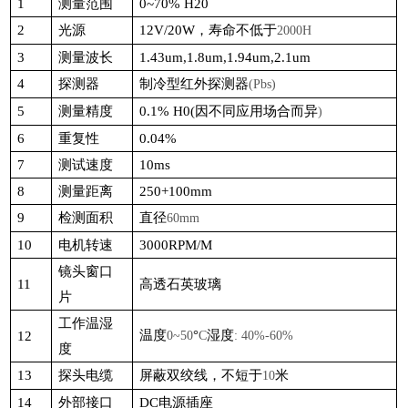
1
测量范围
0~70% H20
2
光源
12V/20W
，寿命不低于
2000H
3
测量波长
1.43um,1.8um,1.94um,2.1um
4
探测器
制冷型红外探测器
(Pbs)
5
测量精度
0.1% H0(
因不同应用场合而异
)
6
重复性
0.04%
7
测试速度
10ms
8
测量距离
250+100mm
9
检测面积
直径
60mm
10
电机转速
3000RPM/M
镜头窗口
11
高透石英玻璃
片
工作温湿
温度
°
湿度
12
0~50
C
: 40%-60%
度
13
探头电缆
屏蔽双绞线，不短于
米
10
14
外部接口
DC
电源插座