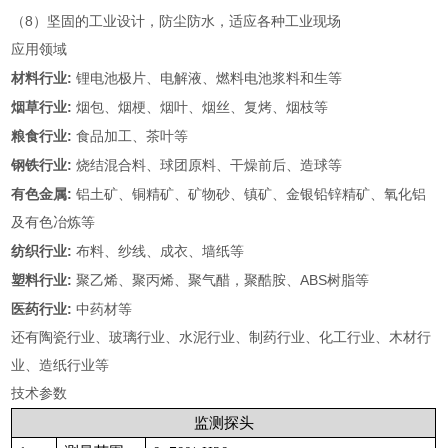
8
（
）坚固的工业设计，防尘防水，适应各种工业现场
应用领域
:
材料行业
锂电池极片、电解液、燃料电池浆料和生等
:
烟草行业
烟包、烟梗、烟叶、烟丝、复烤、烟枝等
:
粮食行业
食品加工、茶叶等
:
钢铁行业
烧结混合料、球团原料、干燥前后、造球等
:
有色金属
铝土矿、铜精矿、矿物砂、镇矿、金银铅锌精矿、氧化铝
及有色冶炼等
:
纺织行业
布料、纱线、成衣、墙纸等
:
ABS
塑料行业
聚乙烯、聚丙烯、聚气醋，聚酷胺、
树脂等
:
医药行业
中药材等
还有陶瓷行业、玻璃行业、水泥行业、制药行业、化工行业、木材行
业、造纸行业等
技术参数
监测探头