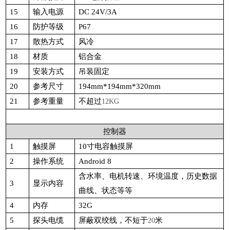
15
输入电源
DC 24V/3A
16
防护等级
P67
17
散热方式
风冷
18
材质
铝合金
19
安装方式
吊装固定
20
参考尺寸
194mm*194mm*320mm
21
参考重量
不超过
12KG
控制器
1
触摸屏
10
寸电容触摸屏
2
操作系统
Android 8
含水率、电机转速、环境温度，历史数据
3
显示内容
曲线、状态等等
4
内存
32G
5
探头电缆
屏蔽双绞线，不短于
米
20