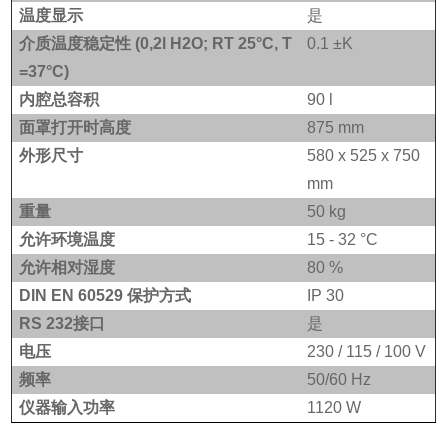
温度显示
是
介质温度稳定性 (0,2l H2O; RT 25°C, T
0.1
±K
=37°C)
内腔总容积
90 l
面罩打开时高度
875 mm
外形尺寸
580 x 525 x 750
mm
重量
50 kg
允许环境温度
15 - 32
°C
允许相对湿度
80 %
DIN EN 60529
保护方式
IP 30
RS 232
接口
是
电压
230
/
115
/
100 V
频率
50/60 Hz
仪器输入功率
1120 W