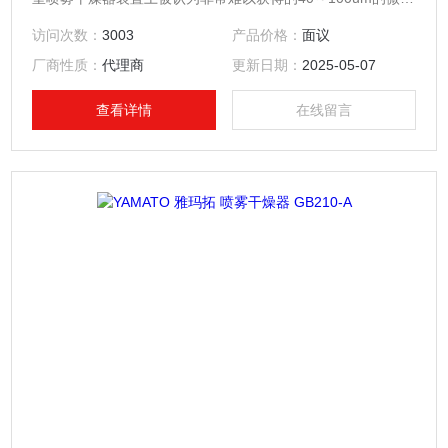
子。 作为本装置的用途：可以被使用在生产的预备实验、高价
访问次数：
3003
产品价格：
面议
值样本实验、胶囊化的喷雾干燥法应用研究以及一般研究室里
厂商性质：
代理商
更新日期：
2025-05-07
传统干燥方法的代用方法。
查看详情
在线留言