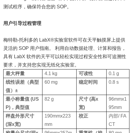
测试程序，确保符合您的 SOP。
用户引导过程管理
梅特勒-托利多的 LabX
®
实验室软件可在天平触摸屏上提供
灵活的 SOP 用户指南。 利用自动数据处理、计算和报告，
具有 LabX 软件的天平可以轻松实现
过程安全性和可追溯性
要求，并支持您实现无纸化实验室。
最大秤量
4.1 kg
可读性
0.1 g
线性误差（典型
60 mg
稳定时间
0.8 s
值）±
最小称量值 (US
82 g
尺寸 (高x
96mmx1
P)，典型值
宽)
95mm
秤盘外形尺寸
190mmx223
校正
内部/ FA
(深x宽)
mm
CT
称量台尺寸(深x
96mmx257m
重复性（校
80 mg