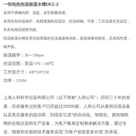
一恒电热恒温振荡水槽DKZ-2
采用不锈钢内胆、顶盖，造型新颖美观。
采用具有控温保护，高精度微机控温仪，控温精确、可靠；工作温度任意设定，
并具有跟踪报警功能。
恒温振荡水槽采用无线调速的交流减速电动机，能直接驱动摇床，且高线性度，
噪声低。
振荡频率：
～
30
150rpm
控温范围：室温
℃
+5
℃
～
100
工作室尺寸：
438*310*250
功率：
1250W
上海人和科学仪器有限公司（以下简称“人和公司"）历经三十年的发
20000
展，目前服务过的客户已经超过
家。人和公司从最初仪器设备
以及售后服务的提供商，到现在引进*的自动化、智能化、拥有物联
网的在线仪器和生产设备，为客户量身定制整体解决方案，通过专
业、细致和全面的技术服务实现“为客户创造更多价值"的承诺。