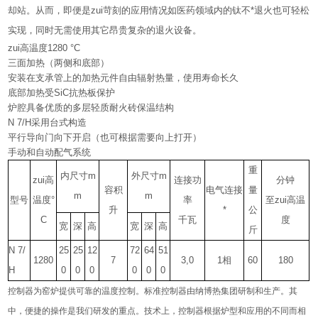
却站。从而，即便是zui苛刻的应用情况如医药领域内的钛不*退火也可轻松
实现，同时无需使用其它昂贵复杂的退火设备。
zui高温度1280 °C
三面加热（两侧和底部）
安装在支承管上的加热元件自由辐射热量，使用寿命长久
底部加热受SiC抗热板保护
炉腔具备优质的多层轻质耐火砖保温结构
N 7/H采用台式构造
平行导向门向下开启（也可根据需要向上打开）
手动和自动配气系统
重
内尺寸m
外尺寸m
zui高
连接功
分钟
容积
电气连接
量
m
m
型号
温度°
率
至zui高温
升
*
公
C
千瓦
度
宽
深
高
宽
深
高
斤
N 7/
25
25
12
72
64
51
1280
7
3,0
1
相
60
180
H
0
0
0
0
0
0
控制器为窑炉提供可靠的温度控制。标准控制器由纳博热集团研制和生产。其
中，便捷的操作是我们研发的重点。技术上，控制器根据炉型和应用的不同而相