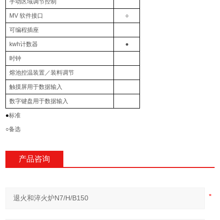
手动区域调节控制
MV
软件接口
○
可编程插座
kwh
计数器
●
时钟
熔池控温装置／装料调节
触摸屏用于数据输入
数字键盘用于数据输入
●
标准
○
备选
产品咨询