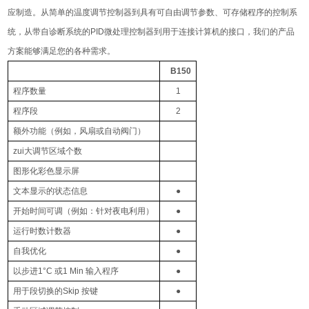
应制造。从简单的温度调节控制器到具有可自由调节参数、可存储程序的控制系
统，从带自诊断系统的
PID
微处理控制器到用于连接计算机的接口，我们的产品
方案能够满足您的各种需求。
B150
程序数量
1
程序段
2
额外功能（例如，风扇或自动阀门）
zui大调节区域个数
图形化彩色显示屏
文本显示的状态信息
●
开始时间可调（例如：针对夜电利用）
●
运行时数计数器
●
自我优化
●
以步进
1°C
或
1 Min
输入程序
●
用于段切换的
Skip
按键
●