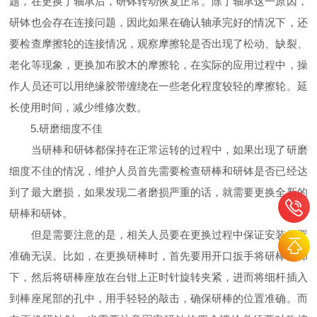
题，在更换了轴承后，研钵转动恢复正常。除了轴承这一原因，
研钵也会存在连接问题，因此如果在确认轴承完好的情况下，还
要检查摩擦轮的连接情况，观察摩擦轮是否出现了松动、缺裂、
老化等现象，更换加布胶木的摩擦轮，在实际的应用过程中，操
作人员还可以用绝缘胶带缠绕在一些老化程度较轻的摩擦轮。延
长使用时间，减少维修次数。
5.研磨细度不佳
当研棒和研钵都保持在正常运转的过程中，如果出现了研磨
细度不佳的情况，维护人员首先需要检查研棒和研钵是否已经达
到了最大磨损，如果发现二者磨损严重的话，就需要更换全新的
研棒和研钵。
但是需要注意的是，相关人员要在更换过程中保证安装位置
准确无误。比如，在更换研棒时，首先要用开口扳手将研棒座卸
下，然后将研棒座放在台钳上正时针旋转夹紧，进而将细杆插入
到棒座尾部的孔中，用手轻轻的敲击，确保研棒的位置准确。而