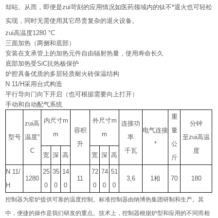
却站。从而，即便是zui苛刻的应用情况如医药领域内的钛不*退火也可轻松
实现，同时无需使用其它昂贵复杂的退火设备。
zui高温度1280 °C
三面加热（两侧和底部）
安装在支承管上的加热元件自由辐射热量，使用寿命长久
底部加热受SiC抗热板保护
炉腔具备优质的多层轻质耐火砖保温结构
N 11/H采用台式构造
平行导向门向下开启（也可根据需要向上打开）
手动和自动配气系统
重
内尺寸m
外尺寸m
zui高
连接功
分钟
容积
电气连接
量
m
m
型号
温度°
率
至zui高温
升
*
公
C
千瓦
度
宽
深
高
宽
深
高
斤
N 11/
25
35
14
72
74
51
1280
11
3,6
1
相
70
180
H
0
0
0
0
0
0
控制器为窑炉提供可靠的温度控制。标准控制器由纳博热集团研制和生产。其
中，便捷的操作是我们研发的重点。技术上，控制器根据炉型和应用的不同而相