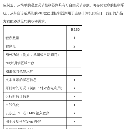
应制造。从简单的温度调节控制器到具有可自由调节参数、可存储程序的控制系
统，从带自诊断系统的
PID
微处理控制器到用于连接计算机的接口，我们的产品
方案能够满足您的各种需求。
B150
程序数量
1
程序段
2
额外功能（例如，风扇或自动阀门）
zui大调节区域个数
图形化彩色显示屏
文本显示的状态信息
●
开始时间可调（例如：针对夜电利用）
●
运行时数计数器
●
自我优化
●
以步进
1°C
或
1 Min
输入程序
●
用于段切换的
Skip
按键
●