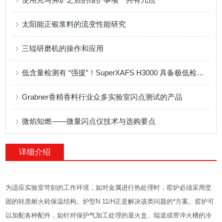
太阳能正银浆料的流变性能研究
三辊研磨机的操作和应用
低含量检测有 “强援”！SuperXAFS H3000 具备极低检测限
Grabner香精香料行业众多实验室闪点测试的产品
微焰知燃——微量闪点仪技术与选购要点
详细介绍
为适应实验室苛刻的工作环境，如对金属进行热处理时，窑炉必须采用坚
固的轻质耐火砖保温结构。炉型N 11/H正是解决该类问题的*方案。窑炉可
以加配各种配件，如针对保护气加工处理的退火盒、辊道或带淬火槽的冷