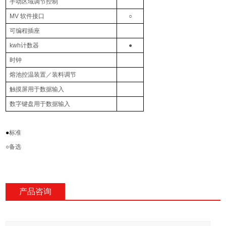
手动区域调节控制
MV
软件接口
○
可编程插座
kwh
计数器
●
时钟
熔池控温装置／装料调节
触摸屏用于数据输入
数字键盘用于数据输入
●
标准
○
备选
产品咨询