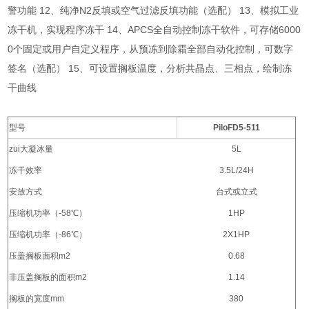
警功能 12、纯净N2反填或空气过滤反填功能（选配） 13、模拟工业
冻干机，实现程序冻干 14、APCS全自动控制冻干软件，可存储6000
0个固定或用户自定义程序，从预冻到除霜全部自动化控制，可数字
签名（选配） 15、可设置搁板温度，分析共晶点、三相点，绘制冻
干曲线
型号
PiloFD5-511
zui大凝冰量
5L
冻干效率
3.5L/24H
安放方式
台式或立式
压缩机功率（
-58
℃
）
1HP
压缩机功率（
-86
℃
）
2X1HP
压盖搁板面积
m2
0.68
非压盖搁板的面积
m2
1.14
搁板的宽度
mm
380