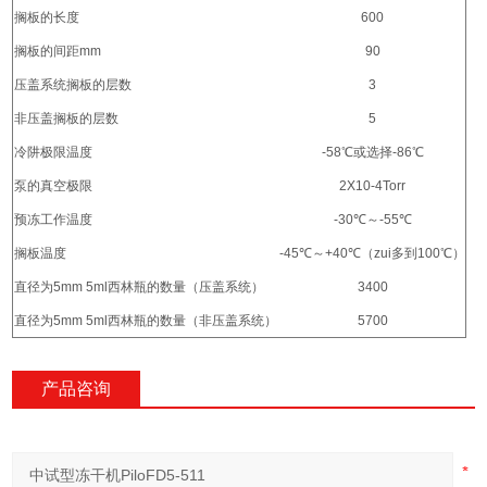
搁板的长度
600
搁板的间距
mm
90
压盖系统搁板的层数
3
非压盖搁板的层数
5
冷阱极限温度
-58
℃
或选择
-86
℃
泵的真空极限
2X10-4Torr
预冻工作温度
-30
℃
～
-55
℃
搁板温度
-45
℃
～
+40
℃
（zui多到
100
℃
）
直径为
5mm 5ml
西林瓶的数量（压盖系统）
3400
直径为
5mm 5ml
西林瓶的数量（非压盖系统）
5700
产品咨询