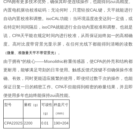
CPA拥有更多技术优势，确保其即使连续操作，也能得到zui高精度。
内置电机驱动校准砝码：无论何时，只需轻按CAL键，天平就能进行
自动内置校准和调整。isoCAL功能：当环境温度改变达到一定值，或
在特定时间间隔后，isoCPA就能进行全自动内置校准和调整。也就是
说，CPA天平能在规定时间内进行校准，从而保证始终如一的高精确
度。高对比度带背景光显示屏，在任何光线下都能得到清晰的读数
。
（微量、准微量天平不带背景光）
由于拥有*的核心——Monolithic称重传感器，使CPA的外壳和结构都
更耐用，能够满足苛刻的日常使用。触感反馈式按键不但确保操作准
确、有效，同时更能适应频繁的使用，即使经过数千次的操作，也能
保证日复一日的精密工作。CPA不但能得到精密的称量结果，并且即
便使用多年也始终能保持zui高性能。
型号
量程
可读性
秤盘尺寸
（g）
（g）
（mm）
CPA2202S
2200
0.01
190
×204