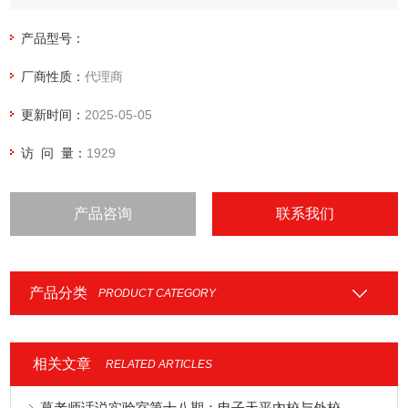
性。 每一个 CPA 分析天平都具有快速，专业的处理称重任务
的功能。
产品型号：
厂商性质：
代理商
更新时间：
2025-05-05
访 问 量：
1929
产品咨询
联系我们
产品分类
PRODUCT CATEGORY
相关文章
RELATED ARTICLES
葛老师话说实验室第十八期：电子天平內校与外校