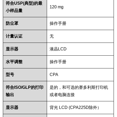
符合
USP(
典型
)
的最
120 mg
小样品量
防尘罩
操作手册
计量认证
无
显示器
液晶
LCD
水平调整
操作手册
型号
CPA
符合
ISO/GLP
的打印
是的，和可选的赛多利斯打印机
输出
或者电脑连接
显示器
背光
LCD (CPA225D
除外）