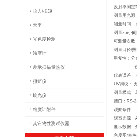
反射率测定范
拉力/扭矩
测量用光源
测量时间： 
天平
测量zui小间
光色度检测
可测量次数
测量口径/照明
浊度计
重复性：分光
色度值：标
差示扫描量热仪
仪表误差：△E
扭矩仪
UV调校： 
测量模式：
旋光仪
接口：RS-2
粘度计附件
观察条件： 2°
观察光源：A
其它物性测试仪器
显示数据：分
色度图/表色值