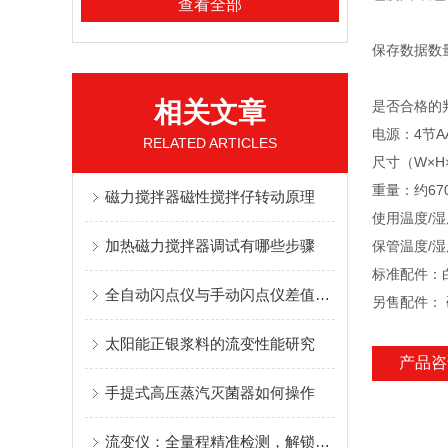
查看全部
E313/A
保存数据数量：
* CO
相关文章
是否合格的
电源：4节A
RELATED ARTICLES
尺寸（W×H×D
重量：约67
磁力搅拌器磁性搅拌仔转动原理
使用温度/湿
加热磁力搅拌器调试有哪些步骤
保管温度/湿
标准配件：白
全自动闪点仪与手动闪点仪差值探究
另售配件： 
太阳能正银浆料的流变性能研究
产品咨
​手提式高压蒸汽灭菌器如何操作
流变仪：全量程精准检测，解锁物料流动特性密码