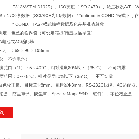
STM D1925）、ISO亮度（ISO 2470）、浓度状况A/T、WI/Tint
1700条数据（SCI/SCE为1条数据） * “defined in COND.”模式下
ND、TASK模式抽样数据及色差基准值总数
判定：色差的临界值（可设定箱型/椭圆型临界值）
A电池或AC适配器
）:：69 × 96 × 193mm
0g（不含电池）
度范围（*1）：5～40°C，相对湿度80%以下（35°C）、不可结露
度范围：0～45°C，相对湿度80%以下（35°C）、不可结露
色校正板、目标罩Φ8mm、目标罩Φ3mm、RS-232C线缆、AC适配器、
硬盒、防尘罩盒、防尘罩、SpectraMagic™NX（软件）、零位校正盒
询