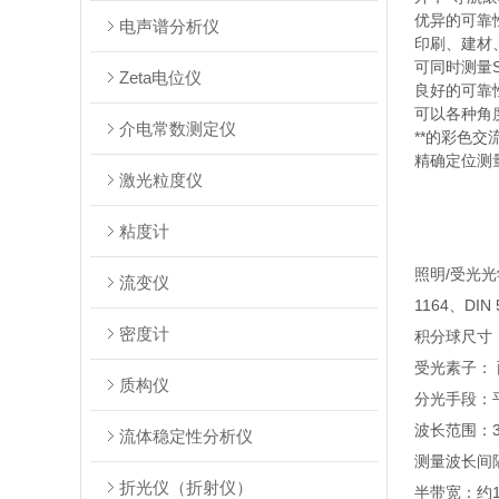
优异的可靠
电声谱分析仪
印刷、建
可同时测量S
Zeta电位仪
良好的可靠
可以各种角
介电常数测定仪
**的彩色
精确定位测
激光粒度仪
粘度计
照明/受光光
流变仪
1164、DIN 
密度计
积分球尺寸：
受光素子：
质构仪
分光手段：
波长范围：36
流体稳定性分析仪
测量波长间隔
折光仪（折射仪）
半带宽：约1