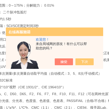
围：0～175%；分解能力： 0.01%
： 二个脉冲氙弧灯
约1.5秒
隔：SCI/SCE测定时间3秒
：使用碱性电池时：约1000次
欢迎您！
口径： MAV:Φ8mm/Φ11mm
来自局域网的朋友！有什么可以帮
反射率：标准偏差0.1%以内（360～380nm的波长域为0.2%以内）
助您的吗？
准偏差ΔE*ab 0.04以内（测量条件：白色校正后，将白色校正板
﹡ad 0.2以内（MAV/SCI） BCRA系列IItile 12色的平均值（对比主
无UV调校
单次测量/多次测量自动取平均值（自动模式：3、5、8次/手动模式）
32C标准
/10°视野（CIE 1931/2°、CIE 1964/10°）
、C、D50、D65、F2、F6、F7、F8、F10、F11、F12（可在两种
光值、分光表、色度值、色差值、色差表、PASS/FAIL（合格/不合格）
：L*a*b*、L*C*h、CMC（1:1）、CMC（2:1）、CIE94、搜寻器Lab