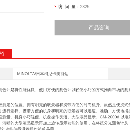
访 问 量：
2325
产品咨询
绍
MINOLTA/日本柯尼卡美能达
测色计是将性能优良、使用方便的测色计以轻便小巧的方式推向市场
应测定的位置。拥有明亮的取景器和携带方便的时尚机身。虽然是便携式分
寸进行选择。携带方便的机身和明亮的取景器可以迅速、准确、方便地捕
度测量。机身小巧轻便、机盘操作灵活、大型液晶显示。CM-2600d 
。清晰的大型液晶显示再加上旋转显示功能的使用，在将该分光测色计从
滚轮”功能使得设置操作简单易用。