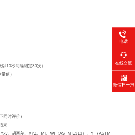
电话
在线交流
以10秒间隔测定30次）
机测量值）
微信扫一扫
光源下同时评价）
结果
、Yxy、胡塞尔、XYZ、MI、WI（ASTM E313）、YI（ASTM