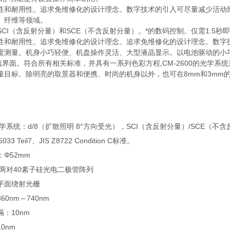
性和耐用性。追求免维修化的设计理念。数字技术的引入可尽量减少活动
材、纤维等领域。
CI（含反射分量）和SCE（不含反射分量）。*的数码控制。仅需1.5秒即
性和耐用性。追求免维修化的设计理念。追求免维修化的设计理念。数字
度测量。机身小巧轻便、机盘操作灵活、大型液晶显示。以电池驱动的小
交流界面。符合所有相关标准，并具有一系列色彩方程,CM-2600的光学系
量目标。除明亮的取景器和便携、时尚的机身以外，也可在8mm和3mm
学系统：d/8（扩散照明 8°方向受光），SCI（含反射分量）/SCE（不含反射
5033 Teil7、JIS Z8722 Condition C标准。
Φ52mm
 两对40素子硅光电二极管阵列
平面绕射光栅
0nm～740nm
：10nm
0nm