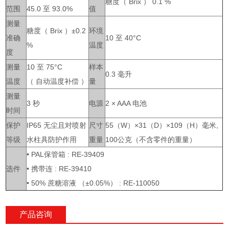
糖度（ Brix ） 0.1 %
范围
45.0 至 93.0%
值
测量
糖度（ Brix ）±0.2
环境
准确
10 至 40°C
%
温度
度
测量
10 至 75°C
样本
0.3 毫升
温度
（ 自动温度补偿 ）
量
测量
3 秒
电源
2 × AAA 电池
时间
保护
IP65 无尘且对喷射
尺寸
55（W）×31（D）×109（H）毫米,
等级
水柱具防护作用
重量
100公克（不含零件的重量）
• PAL保管箱 : RE-39409
选件
• 携带连 : RE-39410
• 50% 蔗糖溶液 （±0.05%） : RE-110050
产品咨询