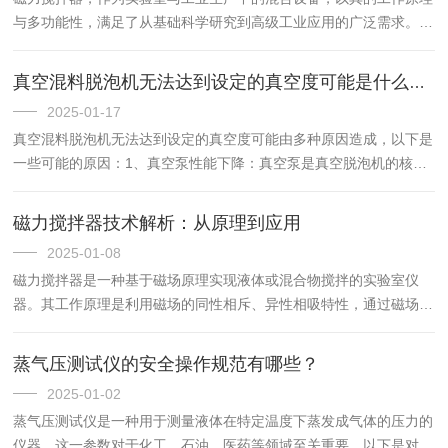
与多功能性，满足了从基础科学研究到高级工业应用的广泛需求。基
础型磁力搅拌器，以其简单、实用的特点，成为实验室中的“标配”。
它们通过磁力耦合原理，驱动容器内的磁子旋转，从而实现对液体...
真空混料脱泡机无法达到设定的真空度可能是什么原因？
2025-01-17
真空混料脱泡机无法达到设定的真空度可能由多种原因造成，以下是
一些可能的原因：1、真空泵性能下降：真空泵是真空脱泡机的核心
部件，其性能直接影响到真空度的高低。如果真空泵出现磨损、老化
或故障，都会导致真空度下降。2、密封件老化或损坏：设备的密
磁力搅拌器技术解析：从原理到应用
封...
2025-01-08
磁力搅拌器是一种基于磁场原理实现液体或混合物搅拌的实验室仪
器。其工作原理是利用磁场的同性相斥、异性相吸特性，通过磁场推
动放置在容器中带磁性的搅拌子进行圆周运转，从而达到搅拌液体的
目的。磁力搅拌器主要由电机、控制面板、磁子（搅拌子）、容器支
蒸气压测试仪的安全操作规范有哪些？
架...
2025-01-02
蒸气压测试仪是一种用于测量液体在特定温度下蒸发成气体的压力的
仪器，这一参数对于化工、石油、医药等领域至关重要。以下是对测