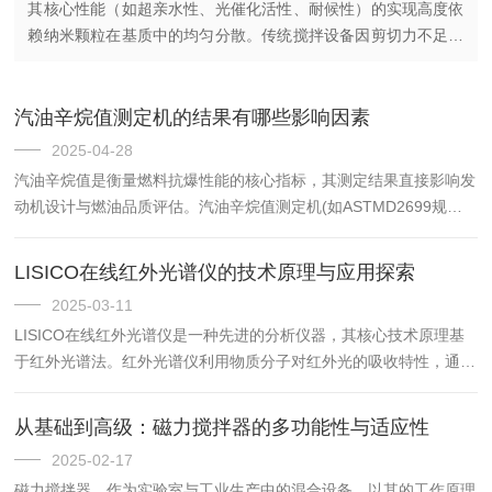
其核心性能（如超亲水性、光催化活性、耐候性）的实现高度依
赖纳米颗粒在基质中的均匀分散。传统搅拌设备因剪切力不足，
易导致纳米颗粒团聚，显著降低涂层的自清洁效率和耐久性。
TRILOS连续分...
汽油辛烷值测定机的结果有哪些影响因素
2025-04-28
汽油辛烷值是衡量燃料抗爆性能的核心指标，其测定结果直接影响发
动机设计与燃油品质评估。汽油辛烷值测定机(如ASTMD2699规定
的马达法或研究法设备)的测试准确性受多重因素影响，以下从设备
设计、操作条件、样品处理、环境因素及人为操作等方面展开...
LISICO在线红外光谱仪的技术原理与应用探索
2025-03-11
LISICO在线红外光谱仪是一种先进的分析仪器，其核心技术原理基
于红外光谱法。红外光谱仪利用物质分子对红外光的吸收特性，通过
分析物质吸收红外光后产生的光谱图，来推断物质的分子结构和化学
组成。在技术原理上，LISICO在线红外光谱仪通过红外光...
从基础到高级：磁力搅拌器的多功能性与适应性
2025-02-17
磁力搅拌器，作为实验室与工业生产中的混合设备，以其的工作原理