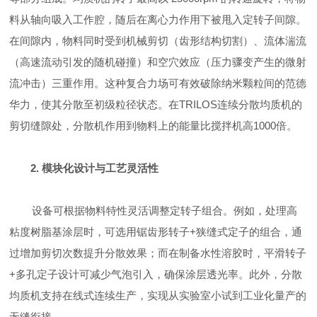
料从轴向吸入工作腔，随后在离心力作用下被甩入定转子间隙。
在间隙内，物料同时受到
机械剪切
（齿形结构切割）、
流体湍流
（高速流动引发的随机碰撞）和
空穴效应
（压力骤变产生的微射
流冲击）三重作用。这种复合力场可有效破除纳米颗粒间的范德
华力，使其分散至初级粒径状态。
在
TRILOS连续分散均质机
的
剪切缝隙处，
分散机
作用到物料上的能量比搅拌机高
1000倍
。
2. 模块化设计与工艺灵活性
设备可根据物料特性灵活调整定转子组合。例如，处理高
粘度树脂基涂层时，可选用
锯齿形转子
+
狭缝式定子
的组合，通
过增加剪切次数提升分散效果；而在制备水性溶胶时，
平滑转子
+
多孔定子
设计可减少气泡引入，确保涂层透光率。此外，
分散
均质
机
支持
在线式连续生产
，实现从实验室小试到工业化量产的
无缝衔接。