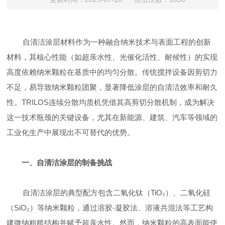
自清洁涂层材料作为一种融合纳米技术与表面工程的创新
材料，其核心性能（如超亲水性、光催化活性、耐候性）的实现
高度依赖纳米颗粒在基质中的均匀分散。传统搅拌设备因剪切力
不足，易导致纳米颗粒团聚，显著降低涂层的自清洁效率和耐久
性。
TRILOS连续分散均质机
凭借其高剪切分散机制，成为解决
这一技术瓶颈的关键设备，尤其在新能源、建筑、汽车等领域的
工业化生产中展现出不可替代的优势。
一、自清洁涂层的制备挑战
自清洁涂层的典型配方包含二氧化钛（
TiO
₂
）、二氧化硅
（
SiO
₂
）等纳米颗粒，通过溶胶
-
凝胶法、溶液共混法等工艺
构
建微纳粗糙
结构并赋予超亲水性。然而，纳米颗粒的高表面能使