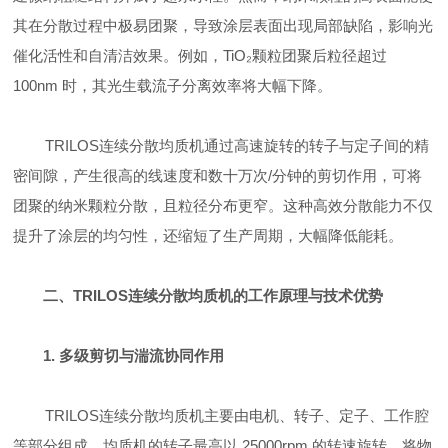
其在分散过程中极易团聚，导致涂层表面出现局部缺陷，影响光
催化活性和自清洁效果。例如，
TiO
₂
颗粒团聚后粒径超过
100nm 时，其光生载流子分离效率将
大幅
下降。
TRILOS连续分散均质机
通过
高速旋转的转子与定子间的精
密间隙
，产生
很高的
线速度和数十万次
/
分钟的剪切作用，可将
团聚的纳米颗粒分散
，
且粒径分布更窄。这种高效分散能力不仅
提升了涂层的均匀性，还缩短了生产周期，
大幅
降低能耗。
二、
TRILOS连续分散均质机
的
工作原理与技术优势
1. 多级剪切与湍流协同作用
TRILOS连续分散均质机
主要由电机、转子、定子、工作腔
等部分组成。
均质机
的转子
最高
以
25
000rpm 的转速旋转，将物