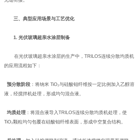
三、
典型应用场景与工艺优化
1. 光伏
玻璃超
亲水涂层制备
在
光伏
玻璃超
亲水涂层
的生产中，
TRILOS连续分散均质机
的应用流程如下：
预分散阶段
：将纳米
TiO
₂
与硅酸
钼
纤维按
一定比例
加入乙醇溶
液，经
搅拌机处理
，形成均匀混合液。
均质处理
：将混合液导入
TRILOS连续分散均质机
处理
，使
TiO
₂
颗粒均匀包覆在硅酸
钼
纤维表面，形成中空复合结构。