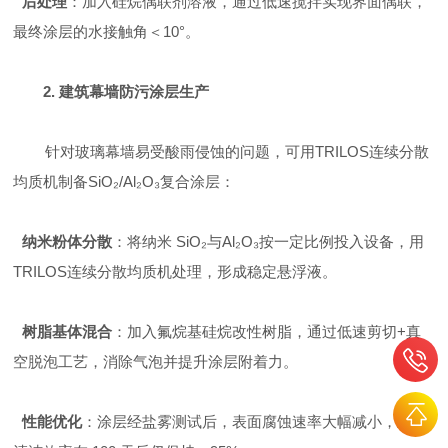
后处理
：加入硅烷偶联剂溶液，通过低速搅拌实现界面偶联，
最终涂层的水接触角＜10°。
2.
建筑幕墙防污涂层
生产
针对玻璃
幕墙易
受酸雨侵蚀的问题，
可
用
TRILOS连续分散
均质机
制备
SiO
₂
/
Al
₂
O
₃
复合涂层
：
纳米粉体分散
：将纳米
SiO
₂
与
Al
₂
O
₃
按
一定
比例投入设备，
用
TRILOS连续分散均质机
处理
，形成稳定悬浮液。
树脂基体混合
：加入氟烷基硅烷改性树脂，通过
低速剪切
+
真
空脱泡
工艺
，
消除气泡并提升涂层附着力。
性能优化
：涂层经盐雾测试后，表面腐蚀速率
大幅减小
，且自