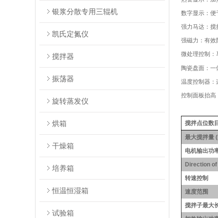
银浆分散专用三辊机
数字显示：便
强力马达：搅
凯氏定氮仪
强磁力：有效
微处理控制：
搅拌器
陶瓷盘面：一
振荡器
温度控制器：
控制面板抬高
旋转蒸发仪
烘箱
搅拌点位数
最大搅拌量 (
干燥箱
电机输出功
Direction of
培养箱
转速控制
恒温恒湿箱
速度范围
搅拌子最大
试验箱