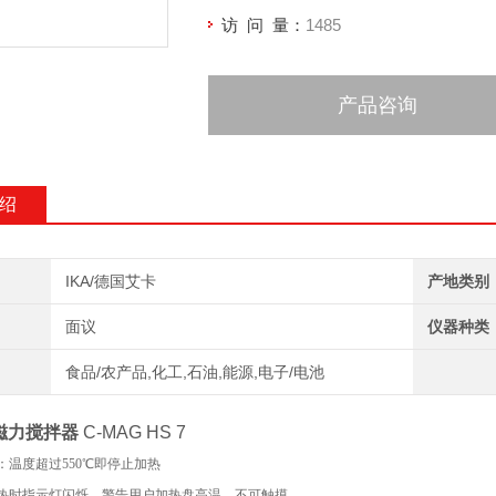
访 问 量：
1485
产品咨询
绍
IKA/德国艾卡
产地类别
面议
仪器种类
食品/农产品,化工,石油,能源,电子/电池
 磁力搅拌器
C-MAG HS 7
：温度超过
550
℃
即停止加热
热时指示灯闪烁，警告用户加热盘高温，不可触摸