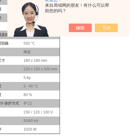
率
1000 W
来自局域网的朋友！有什么可以帮
围
50 - 500
°C
助您的吗？
制
LED
5 K/min
感器接口
ETS-D5
度回路
550
°C
陶瓷
尺寸
180 x 180 mm
220 x 105 x 330 mm
5 kg
度
5 - 40
°C
度
80 %
529
保护方式
IP 21
230
/
120
/
100 V
50/60 Hz
率
1020 W