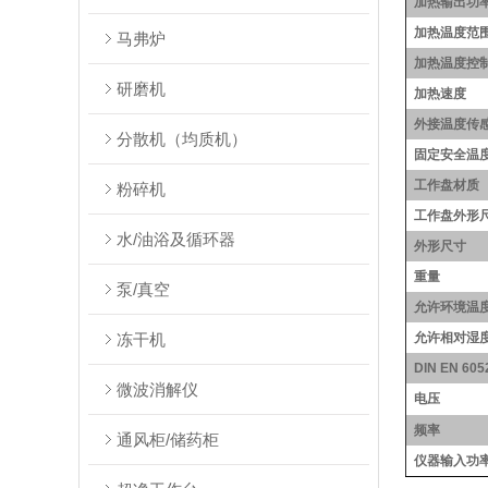
加热输出功
加热温度范
马弗炉
加热温度控
研磨机
加热速度
外接温度传
分散机（均质机）
固定安全温
工作盘材质
粉碎机
工作盘外形
水/油浴及循环器
外形尺寸
重量
泵/真空
允许环境温
冻干机
允许相对湿
DIN EN 60
微波消解仪
电压
频率
通风柜/储药柜
仪器输入功