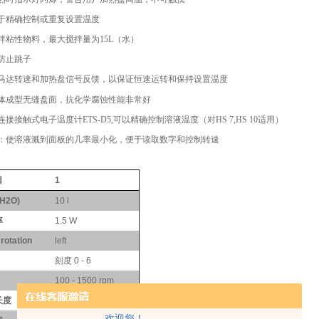
于精确控制或重复设置温度
拌粘性物料，最大搅拌量为
15L
（水）
防止跳子
马达转速和加热盘信号反馈，以保证恒速运转和保持设置温度
体成型无缝盘面，抗化学腐蚀性能非常好
连接接触式电子温度计
ETS-D5,
可以精确控制溶液温度（对
HS 7,HS 10
适用）
：使溶液溅到面板的几率最小化，便于读取数字和控制转速
目
1
H2O)
10 l
率
1.5 W
 rotation
left
刻度 0 - 6
100 - 1500 rpm
长度
80 mm
欢迎您！