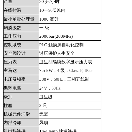
产量
30 升
小时
/
在线控温
10—
℃以内
90
最小单批处理量
1000 毫升
均质级数
一 级
工作压力
2000bar(200MPa)
控制系统
PLC 触摸屏自动化控制
安全阀设计
过压保护人生安全
压力表
卫生型隔膜数字显示压力表
主马达
7.5 kW，
级，
4
Class. F, IP55
电压及频率
380V，
，三相五线制
50Hz
循环电路
24V，
50Hz
级别
卫生级
柱塞
2 只
机械元件润滑
无需
内部冷却
风扇
进出料连接
Tri-Clamp 快速连接