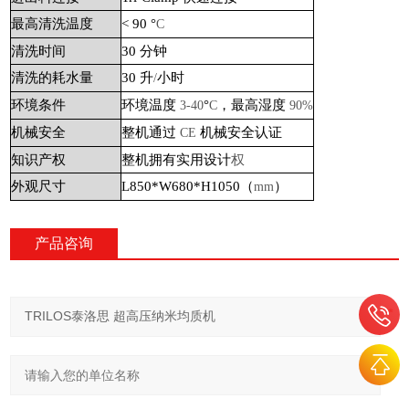
最高清洗温度
< 90 °
C
清洗时间
30 分钟
清洗的耗水量
30 升
小时
/
环境条件
环境温度
°
，最高湿度
3-40
C
90%
机械安全
整机通过
机械安全认证
CE
知识产权
整机拥有实用设计
权
外观尺寸
L850*W680*H1050（
）
mm
产品咨询