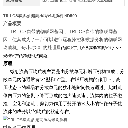
应用领域
医疗卫生,化工,石油,能源,道路/轨道/船舶
TRILOS泰洛思 超高压纳米均质机
ND500，
产品概要
TRILOS自带的物联网基因， TRILOS自带的物联网基
因，使其成为了一台可以进行远程操控和数据分析的物联网
均质机。每小时30L的处理量
的解决了用户从实验室测试到中小
规模试产的跨越衔接问题。
原理
微射流高压均质机主要是由分散单元和增压机构组成，分
散单元内部通常有“Z"型和“Y"型。在增压机构的作用下，高
压状态下的样品在分散单元的狭小缝隙间快速通过。此时流
体内压力的急剧下降而形成的超声速流速，流体内的粒子碰
撞，空化和湍流，剪切力作用于劈开纳米大小的细微分子使
流体的成分以*的均质的状态存在。
微射流工作原理