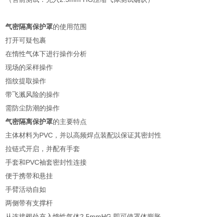
气密隔离保护罩
的
使用范围
打开可疑包裹
在惰性气体下进行操作分析
现场的采样操作
指纹提取操作
带飞溅风险的操作
需防尘防潮的操作
气密隔离保护罩
的
主要特点
主体材料为PVC，并以高频焊点装配以保证其密封性
拉链式开启，并配有手套
手套和PVC袖套密封性连接
便于携带和悬挂
手臂活动自如
两侧带有支撑杆
从连接阀处充入惰性气体2.5mmHG 即可使罩体膨胀