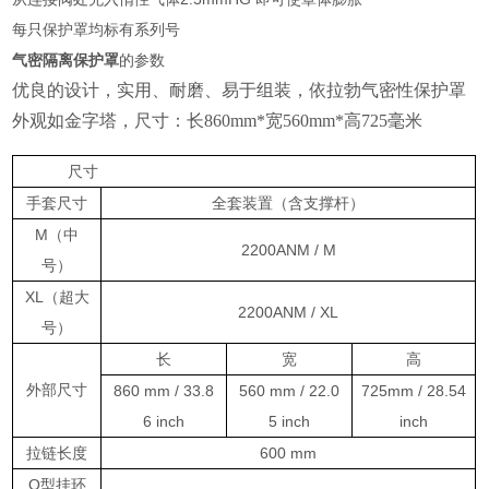
每只保护罩均标有系列号
气密隔离保护罩
的参数
优良的设计，实用、耐磨、易于组装，依拉勃气密性保护罩
外观如金字塔，尺寸：长860mm*宽560mm*高725毫米
尺寸
手套尺寸
全套装置（含支撑杆）
M（中
2200ANM / M
号）
XL（超大
2200ANM / XL
号）
长
宽
高
外部尺寸
860 mm / 33.8
560 mm / 22.0
725mm / 28.54
6 inch
5 inch
inch
拉链长度
600 mm
O型挂环