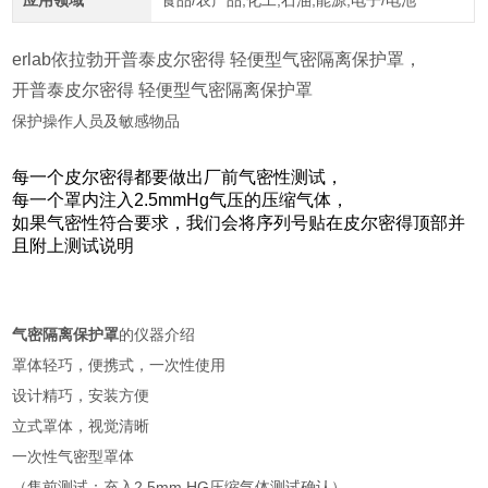
应用领域
食品/农产品,化工,石油,能源,电子/电池
erlab依拉勃开普泰皮尔密得 轻便型气密隔离保护罩，
开普泰皮尔密得 轻便型气密隔离保护罩
保护操作人员及敏感物品
每一个皮尔密得都要做出厂前气密性测试，
每一个罩内注入2.5mmHg气压的压缩气体，
如果气密性符合要求，我们会将序列号贴在皮尔密得顶部并
且附上测试说明
气密隔离保护罩
的仪器介绍
罩体轻巧，便携式，一次性使用
设计精巧，安装方便
立式罩体，视觉清晰
一次性气密型罩体
（售前测试：充入2.5mm HG压缩气体测试确认）