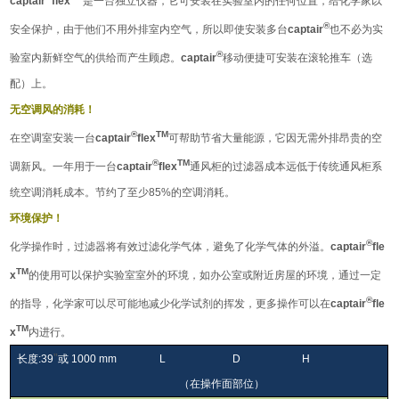
captair
flex
是一台独立仪器，它可安装在实验室内的任何位置，给化学家以
®
安全保护，由于他们不用外排室内空气，所以即使安装多台
captair
也不必为实
®
验室内新鲜空气的供给而产生顾虑。
captair
移动便捷可安装在滚轮推车（选
配）上。
无空调风的消耗！
®
TM
在空调室安装一台
captair
flex
可帮助节省大量能源，它因无需外排昂贵的空
®
TM
调新风。一年用于一台
captair
flex
通风柜的过滤器成本远低于传统通风柜系
统空调消耗成本。节约了至少85%的空调消耗。
环境保护！
®
化学操作时，过滤器将有效过滤化学气体，避免了化学气体的外溢。
captair
fle
TM
x
的使用可以保护实验室室外的环境，如办公室或附近房屋的环境，通过一定
®
的指导，化学家可以尽可能地减少化学试剂的挥发，更多操作可以在
captair
fle
TM
x
内进行。
”
长度
:39
或 1000 mm L D H
（
在操作面部位）