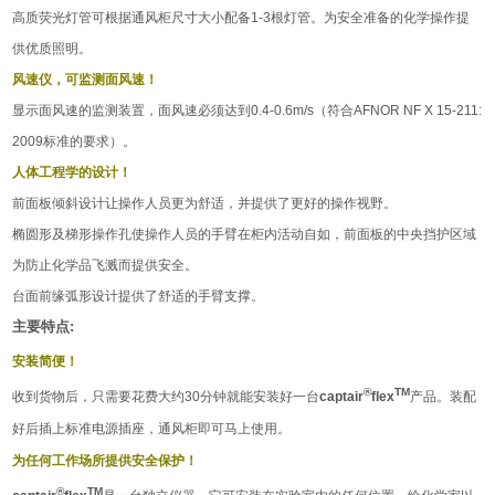
高质荧光灯管可根据通风柜尺寸大小配备
1-3
根灯管。为安全准备的化学操作提
供优质照明。
风速仪，可监测面风速！
显示面风速的监测装置，面风速必须达到
0.4-0.6m/s
（符合
AFNOR NF X 15-211:
2009
标准的要求）。
人体工程学的设计！
前面板倾斜设计让操作人员更为舒适，并提供了更好的操作视野。
椭圆形及梯形操作孔使操作人员的手臂在柜内活动自如，前面板的中央挡护区域
为防止化学品飞溅而提供安全。
台面前缘弧形设计提供了舒适的手臂支撑。
主要特点
:
安装简便！
®
TM
收到货物后，只需要花费大约30分钟就能安装好一台
captair
flex
产品。装配
好后插上标准电源插座，通风柜即可马上使用。
为任何工作场所提供安全保护！
®
TM