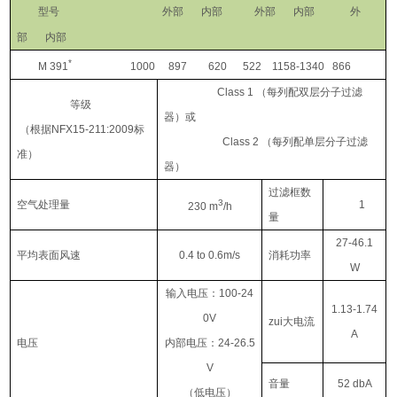
型号
外部
内部
外部
内部
外
部
内部
*
M 391
1000 897 620 522 1158-1340 866
Class 1 （
每列配双层分子过滤
等级
器）或
（
根据NFX15-211:2009标
Class 2 （
每列配单层分子过滤
准）
器）
过滤框数
3
空气处理量
1
230 m
/h
量
27-46.1
平均表面风速
0.4 to 0.6m/s
消耗功率
W
输入电压：100-24
1.13-1.74
0V
zui大电流
A
电压
内部电压：24-26.5
V
音量
52
dbA
（低电压）