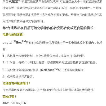
®
依拉勃
来自
研发实验室的革命性研发成果
:
可垂直摆放大小一样的过滤系统和
过滤装置（高效活性炭过滤器和
HEPA
过滤器）实现一套多层过滤组件，由此很
容易调整过滤器来满足实验室内各种化学实验的要求。垂直连接的过滤器组件采
用泡沫密封技术确保其*的密封性。
单*台通风柜在日后可随化学操作的转变而转化成更合适的模式！
电脑化控制面板！
®
TM
captair
flex
所有的控制和安全信息都集中于一套电脑化控制面板内，包括
有
:
1
）
风机及空气流量控制，当空气流量失衡时，将发出可视听警报。
2
）计时器，每
60
个小时发出报警，以提醒用户对过滤器饱和状况进行检测。
TM
3
）选配件过滤器自动报警器（
Melecode
S
）
,
适合有机类操作。
4
）保养及维护程序设定。
过滤器饱和检测端口！
可使用彩色束管在检测端口对出风口的空气抽样来检测过滤器的饱和状况。
荧光灯管！
18W
，
500lux,IP 68