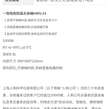
应用领域
食品/农产品,化工,石油,能源,电子/电池
一恒电热恒温水浴锅HWS-24
1.采用不锈钢内胆,烧杯孔可任意改变大小
2.高精度微电脑控制,控温精确可靠
3.超温声光跟踪报警,使样品得到可靠保护
1000W
RT+5~99℃,±0.5℃
容积9.9L
内胆尺寸:300*300*110mm
双列四孔,不锈钢内胆,高精度微电脑控制
上海人和科学仪器有限公司（以下简称“人和公司"）历经三十年的发
20000
展，目前服务过的客户已经超过
家。人和公司从最初仪器设备
以及售后服务的提供商，到现在引进*的自动化、智能化、拥有物联
网的在线仪器和生产设备，为客户量身定制整体解决方案，通过专