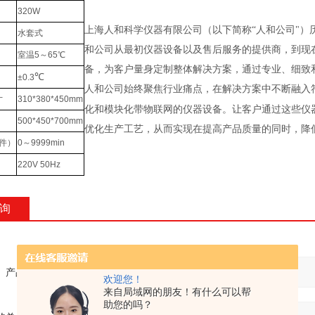
320W
上海人和科学仪器有限公司（以下简称“人和公司"）
水套式
和公司从最初仪器设备以及售后服务的提供商，到现
室温
5
～
65
℃
备，为客户量身定制整体解决方案，通过专业、细致和
℃
±0.3
人和公司始终聚焦行业痛点，在解决方案中不断融入
寸
310*380*450mm
化和模块化带物联网的仪器设备。让客户通过这些仪
500*450*700mm
优化生产工艺，从而实现在提高产品质量的同时，降
件）
0
～
9999min
220V 50Hz
询
产品：
欢迎您！
来自局域网的朋友！有什么可以帮
助您的吗？