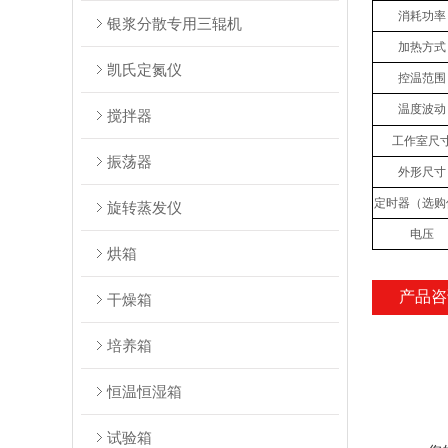
消耗功率
银浆分散专用三辊机
加热方式
凯氏定氮仪
控温范围
温度波动
搅拌器
工作室尺
振荡器
外形尺寸
定时器（选购
旋转蒸发仪
电压
烘箱
产品咨
干燥箱
培养箱
恒温恒湿箱
试验箱