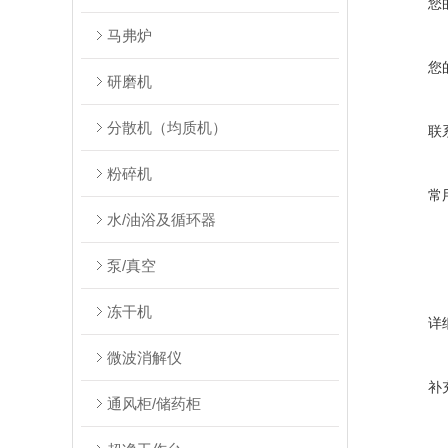
您
马弗炉
您
研磨机
分散机（均质机）
联
粉碎机
常
水/油浴及循环器
泵/真空
冻干机
详
微波消解仪
补
通风柜/储药柜