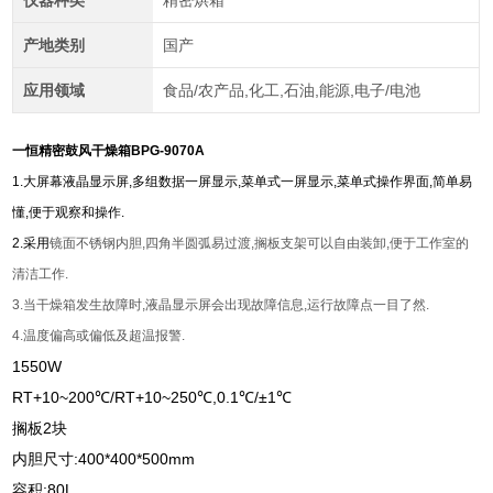
仪器种类
精密烘箱
产地类别
国产
应用领域
食品/农产品,化工,石油,能源,电子/电池
一恒精密鼓风干燥箱BPG-9070A
1.
大屏幕液晶显示屏
,
多组数据一屏显示
,
菜单式一屏显示
,
菜单式操作界面
,
简单易
懂
,
便于观察和操作
.
2.
采用
镜面不锈钢内胆
,
四角半圆弧易过渡
,
搁板支架可以自由装卸
,
便于工作室的
清洁工作
.
3.
当干燥箱发生故障时
,
液晶显示屏会出现故障信息
,
运行故障点一目了然
.
4.
温度偏高或偏低及超温报警
.
1550W
RT+10~200℃/RT+10~250℃,0.1℃/±1℃
搁板2块
内胆尺寸:400*400*500mm
容积:80L