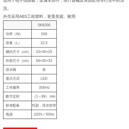
适用于电子线路板，金属零部件，医疗器械及表面处理等行业中的清
洗。
外壳采用ABS工程塑料，更显美观、耐用
SK8200
功率
（W）
500
容量
（L）
22.5
槽内尺寸
（cm）
33×30×15
外形尺寸
（cm）
59×35×33
排水阀
有
显示方式
LED
工作频率
35KHz
数字定时
（1
～
99） min
标准配备
托架，排水软管
电源
220V
／
50Hz