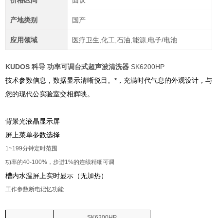
价格区间
面议
产地类别
国产
应用领域
医疗卫生,化工,石油,能源,电子/电池
KUDOS 科导 功率可调台式超声波清洗器
SK6200HP
技术参数信息，数据显示清晰悦目。*，充满时代气息的外观设计，与
您的现代公实验室交相辉映。
背景光液晶显示屏
屏上菜单参数选择
1~199
分钟定时范围
功率的
40-100%
，步进
1%
的连续精细可调
槽内水温屏上实时显示（无加热）
工作参数断电记忆功能
SK6200HP