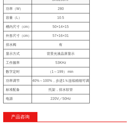
功率
（W）
280
容量
（L）
10.5
槽内尺寸
（cm）
50×14×15
外形尺寸
（cm）
57×16×31
排水阀
有
显示方式
背景光液晶屏显示
工作频率
53KHz
数字定时
（1
～
199） min
功率调节
40%
～
100%
，步进
1
％连续精细可调
标准配备
托架，排水软管
电源
220V
／
50Hz
产品咨询