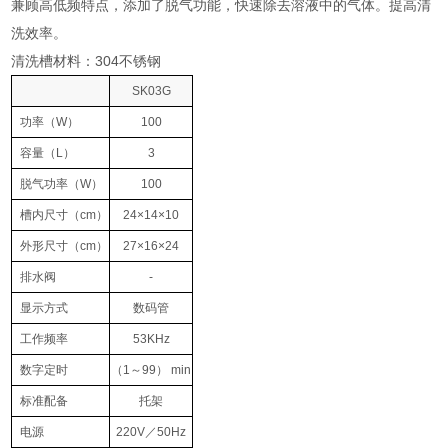
兼顾高低频特点，添加了脱气功能，快速除去溶液中的气体。提高清
洗效率。
清洗槽材料：304不锈钢
SK03G
功率
（W）
100
容量
（L）
3
脱气功率
（W）
100
槽内尺寸
（cm）
24×14×10
外形尺寸
（cm）
27×16×24
排水阀
-
显示方式
数码管
工作频率
53KHz
数字定时
（1
～
99） min
标准配备
托架
电源
220V
／
50Hz