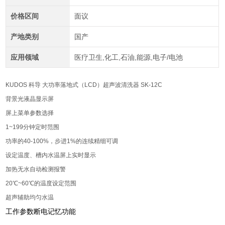
价格区间
面议
产地类别
国产
应用领域
医疗卫生,化工,石油,能源,电子/电池
KUDOS 科导 大功率落地式（LCD）超声波清洗器 SK-12C
背景光液晶显示屏
屏上菜单参数选择
1~199
分钟定时范围
功率的
40-100%
，步进
1%
的连续精细可调
设定温度、槽内水温屏上实时显示
加热无水自动检测报警
2
0
℃
~6
0
℃
的温度设定范围
超声辅助均匀水温
工作参数断电记忆功能