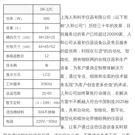
SK-12C
上海人和科学仪器有限公司（以下简
功率
（W）
500
称“人和公司"）历经三十年的发展，目
容量
（L）
26
前服务过的客户已经超过20000家。人
槽内尺寸
（cm）
38×28×25
和公司从最初仪器设备以及售后服务
外形尺寸
（cm）
44×45×52
的提供商，到现在引进*的自动化、智
换能器数目
12
能化、拥有物联网的在线仪器和生产
排水阀
有
设备，为客户量身定制整体解决方
显示方式
LCD
案，通过专业、细致和全面的技术服
工作频率
25KHz
务实现“为客户创造更多价值"的承诺。
人和公司始终聚焦行业痛点，在解决
设温范围
20-60
方案中不断融入符合中国制造2025标
数字定时
（1
～
199） min
准，具有自动化、智能化、数字化、
清洗槽材料
304
不锈钢
微型化和模块化带物联网的仪器设
电源
220V
／
50Hz
备。让客户通过这些仪器设备实时获