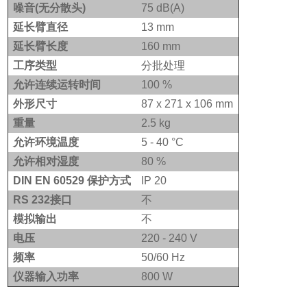
噪音(无分散头)
75 dB(A)
延长臂直径
13 mm
延长臂长度
160 mm
工序类型
分批处理
允许连续运转时间
100 %
外形尺寸
87 x 271 x 106 mm
重量
2.5 kg
允许环境温度
5 - 40
°C
允许相对湿度
80 %
DIN EN 60529
保护方式
IP 20
RS 232
接口
不
模拟输出
不
电压
220 - 240 V
频率
50/60 Hz
仪器输入功率
800 W