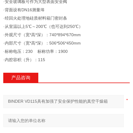
·安全玻璃板可作为大型表面安全阀
·背面设有DN16测量埠
·经回火处理地硅质材料箱门密封条
·从室温以上5℃～200℃（也可达到250℃）
·外观尺寸（宽*高*深）：740*894*670mm
·内部尺寸（宽*高*深）：506*506*450mm
·标称电压：230 标称功率：1900
·内腔容积（升）：115
产品咨询