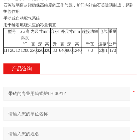
石英玻璃密封罐确保高纯度的工作气氛，炉门内衬由石英玻璃制成，起到
护盖作用
手动或自动配气系统
用于确定燃烧失重的称量装置
型号
zui高
内尺寸mm
容积
外尺寸mm
连接功率
电气
重量
温度
°C
宽
深
高
升
宽
深
高
千瓦
连接*
公斤
LH 30/12
1200
320
320
320
30
640
860
1240
7,0
3
相1
170
产品咨询