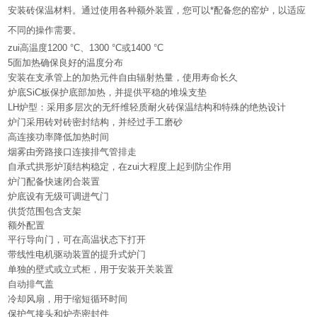
安装砖保温材料。通过使用各种额外装置，您可以*配备您的窑炉，以适应
不同的操作需要。
zui高温度1200 °C、1300 °C或1400 °C
5面加热确保良好的温度分布
安装在支承管上的加热元件自由辐射热量，使用寿命长久
炉底SiC板保护底部加热，并提供平稳的堆垛支垫
LH炉型：采用多层次的无纤维轻质耐火砖保温结构和特殊的绝热设计
炉门采用砖对砖密封结构，并经过手工磨砂
高连接功率降低加热时间
烟雾由旁路接口连接排气管排走
自承式拱形炉顶结构稳定，在zui大程度上起到防尘作用
炉门配备快速闭合装置
炉底设有无级可调进气门
供货范围包含支架
额外配置
平行导向门，可在高温状态下打开
带线性电机驱动装置的提升式炉门
单独的壁式或立式柜，用于安装开关装置
自动排气盖
冷却风扇，用于缩短循环时间
保护气接头和炉壳密封件