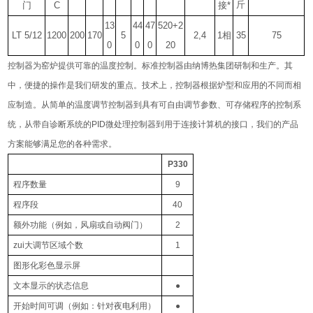
斤
门
C
接*
13
44
47
520+2
LT 5/12
1200
200
170
5
2,4
1
相
35
75
0
0
0
20
控制器为窑炉提供可靠的温度控制。标准控制器由纳博热集团研制和生产。其
中，便捷的操作是我们研发的重点。技术上，控制器根据炉型和应用的不同而相
应制造。从简单的温度调节控制器到具有可自由调节参数、可存储程序的控制系
统，从带自诊断系统的
PID
微处理控制器到用于连接计算机的接口，我们的产品
方案能够满足您的各种需求。
P330
程序数量
9
程序段
40
额外功能（例如，风扇或自动阀门）
2
zui大调节区域个数
1
图形化彩色显示屏
文本显示的状态信息
●
开始时间可调（例如：针对夜电利用）
●