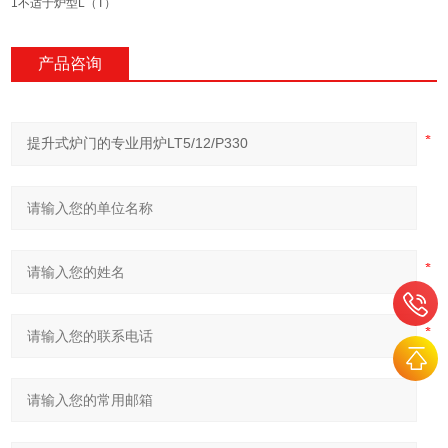
1
不适于炉型
L
（T）
产品咨询