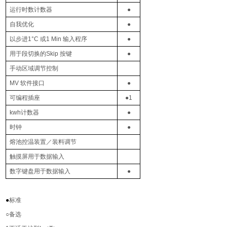
运行时数计数器
●
自我优化
●
以步进
1
°
C
或
1 Min
输入程序
●
用于段切换的
Skip
按键
●
手动区域调节控制
MV
软件接口
●
可编程插座
●
1
kwh
计数器
●
时钟
●
熔池控温装置／装料调节
触摸屏用于数据输入
数字键盘用于数据输入
●
●
标准
○
备选