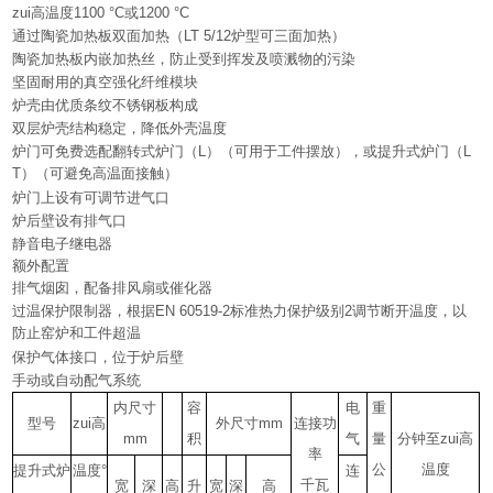
zui高温度1100 °C或1200 °C
通过陶瓷加热板双面加热（LT 5/12炉型可三面加热）
陶瓷加热板内嵌加热丝，防止受到挥发及喷溅物的污染
坚固耐用的真空强化纤维模块
炉壳由优质条纹不锈钢板构成
双层炉壳结构稳定，降低外壳温度
炉门可免费选配翻转式炉门（L）（可用于工件摆放），或提升式炉门（L
T）（可避免高温面接触）
炉门上设有可调节进气口
炉后壁设有排气口
静音电子继电器
额外配置
排气烟囱，配备排风扇或催化器
过温保护限制器，根据EN 60519-2标准热力保护级别2调节断开温度，以
防止窑炉和工件超温
保护气体接口，位于炉后壁
手动或自动配气系统
内尺寸
容
电
重
型号
zui高
外尺寸mm
连接功
mm
积
气
量
分钟至zui高
率
公
温度
提升式炉
温度°
连
千瓦
宽
深
高
升
宽
深
高