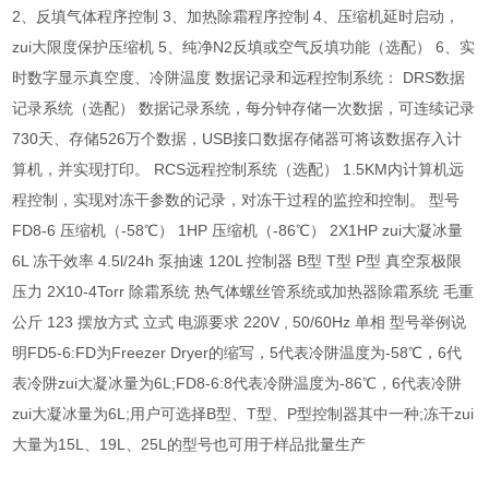
2、反填气体程序控制 3、加热除霜程序控制 4、压缩机延时启动，
zui大限度保护压缩机 5、纯净N2反填或空气反填功能（选配） 6、实
时数字显示真空度、冷阱温度 数据记录和远程控制系统： DRS数据
记录系统（选配） 数据记录系统，每分钟存储一次数据，可连续记录
730天、存储526万个数据，USB接口数据存储器可将该数据存入计
算机，并实现打印。 RCS远程控制系统（选配） 1.5KM内计算机远
程控制，实现对冻干参数的记录，对冻干过程的监控和控制。 型号
FD8-6 压缩机（-58℃） 1HP 压缩机（-86℃） 2X1HP zui大凝冰量
6L 冻干效率 4.5l/24h 泵抽速 120L 控制器 B型 T型 P型 真空泵极限
压力 2X10-4Torr 除霜系统 热气体螺丝管系统或加热器除霜系统 毛重
公斤 123 摆放方式 立式 电源要求 220V , 50/60Hz 单相 型号举例说
明FD5-6:FD为Freezer Dryer的缩写，5代表冷阱温度为-58℃，6代
表冷阱zui大凝冰量为6L;FD8-6:8代表冷阱温度为-86℃，6代表冷阱
zui大凝冰量为6L;用户可选择B型、T型、P型控制器其中一种;冻干zui
大量为15L、19L、25L的型号也可用于样品批量生产