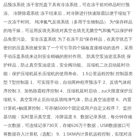
品预冻系统 冻干室托盘下具有冷冻系统，可在冻干前对样品时行预
冻。 冷阱除霜系统 冻干结束后，对冷阱进行快速除霜以便于缩短下
一次冻干时间。 纯净氮气反填系统（多用于生物制品） 为*保存样品
的地干燥，可运用反填充系统对真空仓填充无菌空气和氮气以保护样
品免受污染。 安全压盖系统 为了在冻干后*保存样品，在真空状态下
密封的压盖系统被安装了一个可引导四个隔板直接移动的选件，采用
手动压盖系统来达到安全精确的密封作用。 防真空泵油逆流系统 保
护样品，防止真空泵油逆流，安全阀功能。 压缩机二次启动延时功
能：保护压缩机延长压缩机的使用寿命。 1.5公里远程控制 控制器类
型 T型控制器 1、可实现手动，自动两种程序预冻干 2、反填气体程
序控制 3、加热除霜程序控制 4、压缩机延时启动，zui大限度保护压
缩机 5、真空泵停止后自动反填纯净气体，防止真空油逆喷 6、内置
计算机+触摸屏控制，可存储5000个固定或用户自定义程序 7、监控
器功能：实时显示真空度、冷阱温度 8、数据记录系统，每分钟存储
一次数据，可连续记录730天，存储526万个数据，USB数据接口可
将数据存入计算机（选配） 9、1.5KM内计算机远程控制，实现对冻