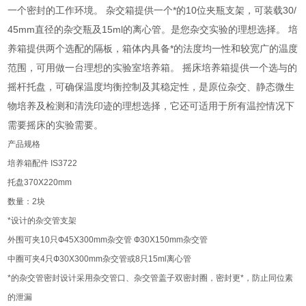
一个密封的工作环境。 杂交箱提供一个*的10位夹瓶支架，可装载30/
45mm直径的杂交瓶及15ml的离心管。是您杂交实验的理想选择。 培
养箱提供两个选配的隔板，箱体内具备*的法度均一性和较宽广的温度
范围，可用做一台理想的实验室培养箱。 摇床培养箱提供一个选与的
摇杆托盘，可确保温度均衡控制及其稳定性，是原位杂交、静态微生
物培养及检测和清洗印迹的理想选择，它还可适用于所有温控情况下
需要摇床的实验需要。
产品规格
培养箱配件
IS3722
托盘
370X220mm
数量：
2
块
*设计的杂交管支架
外围可夹
10
只
Ф45X300mm
杂交管
Ф30X150mm
杂交管
中圈可夹
4
只
Ф30X300mm
杂交管或
8
只
15ml
离心管
*的杂交管密封设计采用杂交管口、杂交管盖子双密封圈，密封更*，防止同位素
的泄漏