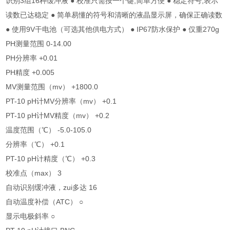
识别3组16种缓冲液
●
校准只需按一个键,简单方便
●
稳定符号,表示
读数已达稳定
●
简单易懂的符号和清晰的液晶显示屏，确保正确读数
●
使用9V干电池（可选其他供电方式）
●
IP67防水保护
●
仅重270g
PH测量范围 0-14.00
PH分辨率 +0.01
PH精度 +0.005
MV测量范围（mv） +1800.0
PT-10 pH计MV分辨率（mv） +0.1
PT-10 pH计MV精度（mv） +0.2
温度范围（℃） -5.0-105.0
分辨率（℃） +0.1
PT-10 pH计精度（℃） +0.3
校准点（max） 3
自动识别缓冲液，zui多达 16
自动温度补偿（ATC） ○
显示电极斜率 ○