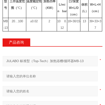
型
工作温度范
温度稳定性
加热功率
口
/
深度
L/mi
体积
W×L×H
号
围
（
°C
）
（
°C
）
（KW）
W×L/D
n bar
（L）
（cm）
（cm）
MB
20…100
±0.02
2
10 0.
18×30/15
13
39×33×3
-13
12
7
产品咨询