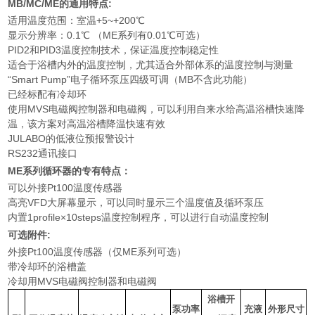
MB/MC/ME的通用特点:
适用温度范围：室温+5~+200℃
显示分辨率：0.1℃ （ME系列有0.01℃可选）
PID2和PID3温度控制技术，保证温度控制稳定性
适合于浴槽内外的温度控制，尤其适合外部体系的温度控制与测量
“Smart Pump”电子循环泵压四级可调（MB不含此功能）
已经标配有冷却环
使用MVS电磁阀控制器和电磁阀，可以利用自来水给高温浴槽快速降
温，该方案对高温浴槽降温快速有效
JULABO的低液位预报警设计
RS232通讯接口
ME系列循环器的专有特点：
可以外接Pt100温度传感器
高亮VFD大屏幕显示，可以同时显示三个温度值及循环泵压
内置1profile×10steps温度控制程序，可以进行自动温度控制
可选附件
:
外接Pt100温度传感器（仅ME系列可选）
带冷却环的浴槽盖
冷却用MVS电磁阀控制器和电磁阀
浴槽开
泵功率
充液
外形尺寸