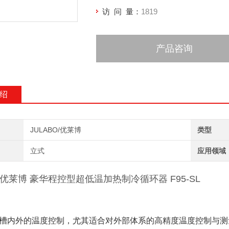
访 问 量：
1819
产品咨询
绍
JULABO/优莱博
类型
立式
应用领域
O 优莱博 豪华程控型超低温加热制冷循环器 F95-SL
：
浴槽内外的温度控制，尤其适合对外部体系的高精度温度控制与测量，