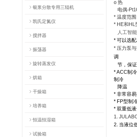
o 热
银浆分散专用三辊机
电偶-Pt
* 温度范
凯氏定氮仪
* HE和
人工智能
搅拌器
* 可以选
* 压力泵
振荡器
调
旋转蒸发仪
节，保证
* AC
烘箱
制冷
降温
干燥箱
* 非常容
* FP型
培养箱
* 双重低
1. JULA
恒温恒湿箱
2. 当
试验箱