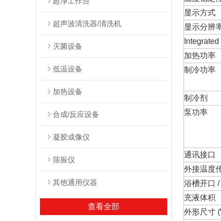
超净工作台
显示方式
超声波清洗器/清洗机
显示分辨
Integrate
灭菌设备
加热功率
低温设备
制冷功率
加热设备
制冷剂
泵功率
合成/反应设备
凝胶成像仪
通讯接口
筛振仪
外接温度传感
其他通用仪器
浴槽开口 / 深
充液体积
查看全部
外形尺寸 (W 