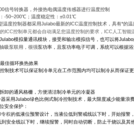
100信号转换器，外接热电偶温度传感器进行温度控制
围：
-50~200℃；温度稳定性：±0.01℃
HL型温度控制器都采用Julabo最新的ICC温度控制技术，具有
的ICC控制单元都会自动满足您温度控制的要求，ICC人工智
配Julabo模拟量通讯模块，接受和输出模拟信号，也可以将Jula
与抽吸泵联用，很强
泵功率，且泵功率电子可调，系统可以根据浴
最佳循环换热效果
C制冷控制技术可以保证制冷单元在工作范围内均可以制冷从而保证
易拆卸的通风格栅，方便清洁制冷单元的冷凝器
制冷器采用Julabo绿色比例式制冷控制技术，最大限度减少能量
液位安全保护：
BO专权
的低液位预警设计，当液位低到警戒线以下时，开始报警
液位低到安全线以下时，继续报警，同时自动切断，防止干烧以及其