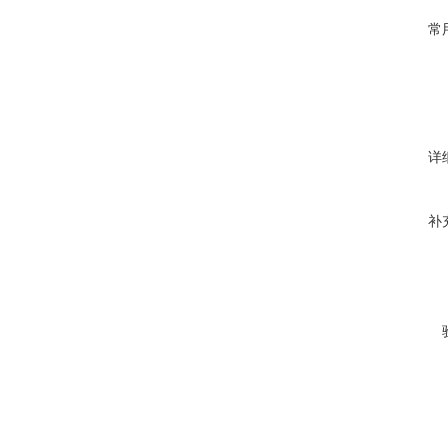
常
详
补