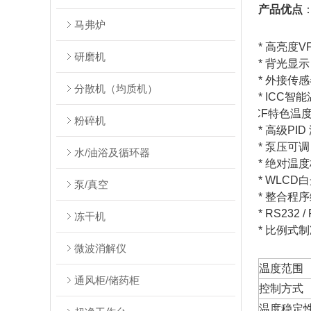
产品优点
马弗炉
* 高亮度
研磨机
* 背光显
* 外接传
分散机（均质机）
* ICC
* TCF特色
粉碎机
* 高级PI
* 泵压
水/油浴及循环器
* 绝对温
* WLC
泵/真空
* 整合程序
* RS23
冻干机
* 比例式
微波消解仪
温度范围
通风柜/储药柜
控制方式
温度稳定