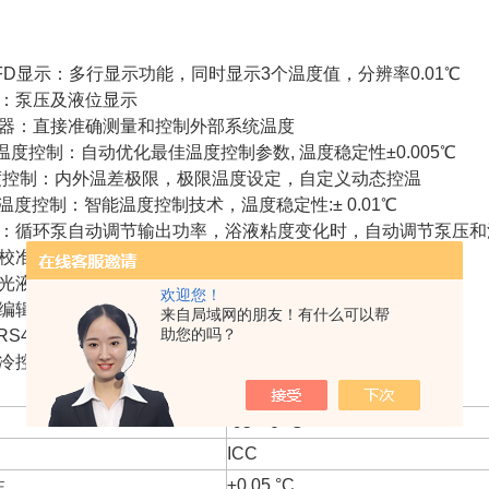
：
VFD显示：多行显示功能，同时显示3个温度值，分辨率0.01℃
示：泵压及液位显示
感器：直接准确测量和控制外部系统温度
智能温度控制：自动优化最佳温度控制参数, 温度稳定性±0.005℃
温度控制：内外温差极限，极限温度设定，自定义动态控温
D 温度控制：智能温度控制技术，温度稳定性:± 0.01℃
可调：循环泵自动调节输出功率，浴液粘度变化时，自动调节泵压和
度校准：3点温度校准
D白光液晶显示：便于程序化控制操作的四行数据显示
欢迎您！
编辑器：可设置6 profiles X60steps温度控制程序
来自局域网的朋友！有什么可以帮
助您的吗？
2 / RS485接口：在线通讯接口，Profibus总线控制
制冷控制技术
-95～0 °C
ICC
性
±0.05 °C