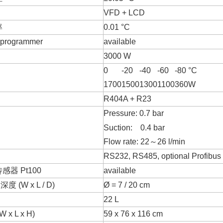
VFD + LCD
率
0.01 °C
d programmer
available
3000 W
0
-20
-40
-60
-80
°C
1700
1500
1300
1100
360
W
R404A + R23
Pressure: 0.7 bar
Suction: 0.4 bar
Flow rate: 22～26 l/min
RS232, RS485, optional Profibus
器 Pt100
available
度 (W x L / D)
Ø = 7 / 20 cm
22 L
x L x H)
59 x 76 x 116 cm