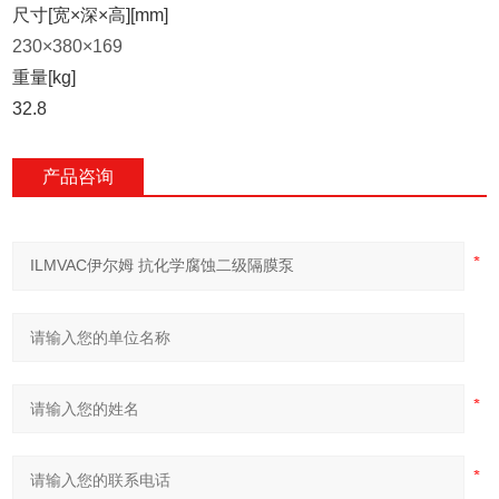
尺寸[宽×深×高][mm]
230
×380×169
重量[kg]
32.8
产品咨询