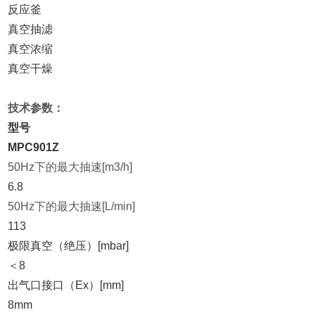
反应釜
真空抽滤
真空浓缩
真空干燥
技术参数：
型号
MPC901Z
50Hz
下的最大抽速[m3/h]
6.8
50Hz
下的最大抽速[L/min]
113
极限真空（绝压）[mbar]
＜8
出气口接口（Ex）[mm]
8mm