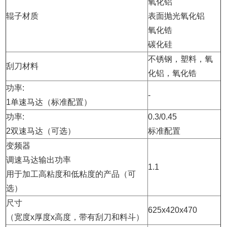
氧化铝
辊子材质
表面抛光氧化铝
氧化锆
碳化硅
不锈钢，塑料，氧
刮刀材料
化铝，氧化锆
功率:
-
1单速马达（标准配置）
功率:
0.3/0.45
2双速马达（可选）
标准配置
变频器
调速马达输出功率
1.1
用于加工高粘度和低粘度的产品（可
选）
尺寸
625x420x470
（宽度x厚度x高度，带有刮刀和料斗）