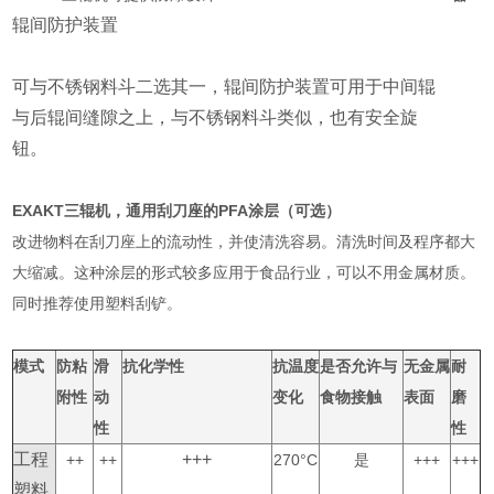
辊间防护装置
可与不锈钢料斗二选其一，辊间防护装置可用于中间辊
与后辊间缝隙之上，与不锈钢料斗类似，也有安全旋
钮。
EXAKT三辊机，通用刮刀座的PFA涂层（可选）
改进物料在刮刀座上的流动性，并使清洗容易。清洗时间及程序都大
大缩减。这种涂层的形式较多应用于食品行业，可以不用金属材质。
同时推荐使用塑料刮铲。
模式
防粘
滑
抗化学性
抗温度
是否允许与
无金属
耐
附性
动
变化
食物接触
表面
磨
性
性
工程
+++
++
++
270°C
是
+++
+++
塑料