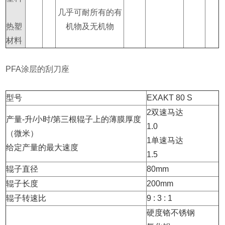
几乎可耐所有的有
热塑
机物及无机物
材料
PFA涂层的刮刀座
型号
EXAKT 80 S
2双速马达
产量-升/小时/第三根辊子上的薄膜厚度
1.0
（微米）
1单速马达
给定产量的最大速度
1.5
辊子直径
80mm
辊子长度
200mm
辊子转速比
9 : 3 : 1
硬度铬不锈钢