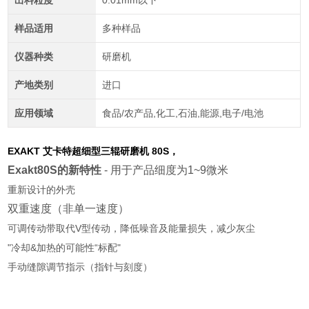
出料粒度
0.01mm以下
样品适用
多种样品
仪器种类
研磨机
产地类别
进口
应用领域
食品/农产品,化工,石油,能源,电子/电池
EXAKT 艾卡特超细型三辊研磨机
80S，
Exakt80S的新特性
- 用于产品细度为1~9微米
重新设计的外壳
双重速度（非单一速度）
可调传动带取代V型传动，降低噪音及能量损失，减少灰尘
"冷却&加热的可能性“标配"
手动缝隙调节指示（指针与刻度）