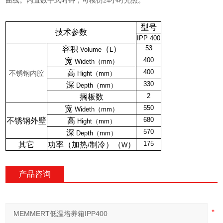
曲线。内置数字式时钟，可模仿24小时光照。
型号
技术参数
IPP 400
53
容积
（
）
Volume
L
400
宽
Wideth（mm）
400
高
不锈钢内腔
Hight（mm）
330
深
Depth（mm）
2
搁板数
550
宽
Wideth（mm）
680
不锈钢外壁
高
Hight（mm）
570
深
Depth（mm）
175
其它
功率
（
加热
制冷
）（
）
/
W
产品咨询