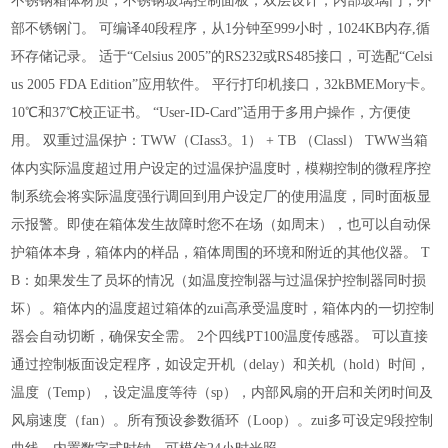
不锈钢箱体材质，不锈钢玻璃控制面板，双层设计，内部玻璃门，外
部不锈钢门。 可编译40段程序，从1分钟至999小时，1024KB内存,循
环存储记录。 适于“Celsius 2005”的RS232或RS485接口，可选配“Celsi
us 2005 FDA Edition”应用软件。 平行打印机接口，32kBMEMory卡。
10℃和37℃校正证书。 “User-ID-Card”适用于多用户操作，方便使
用。 双重过温保护：TWW（CIass3。1） + TB （Classl） TWW当箱
体内实际温度超过用户设定的过温保护温度时，模糊控制的微程序控
制系统会将实际温度强行调回到用户设定厂的使用温度，同时面板显
示报警。即使在箱体发生故障时您不
在场（如周末），也可以自动保
护箱体本身，箱体内的样品，箱体周围的环境和附近的其他仪器。 T
B：如果发生了员坏的情况（如温度控制器与过温保护控制器同时损
坏）。箱体内的温度超过箱体的zui高承受温度时，箱体内的一切控制
器会自动切断，确保安全需。 2个四线PT100温度传感器。 可以直接
通过控制板面设定程序，如设定开机（delay）和关机（hold）时间，
温度（Temp），设定温度等待（sp），内部风扇的开启和关闭时间及
风扇速度（fan）。所有预设参数循环（Loop）。zui多可设定9段控制