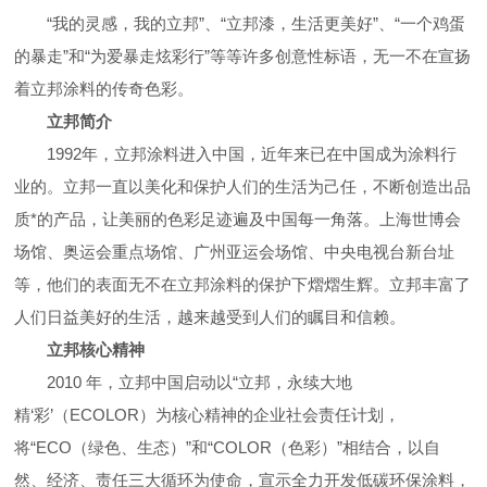
“我的灵感，我的立邦”、“立邦漆，生活更美好”、“一个鸡蛋
的暴走”和“为爱暴走炫彩行”等等许多创意性标语，无一不在宣扬
着立邦涂料的传奇色彩。
立邦简介
1992
年，立邦涂料进入中国，近年来已在中国成为涂料行
业的。
立邦
一直以美化和保护人们
的生活为己任，不断创造出品
质*的产品，让美丽的色彩足迹遍及中国每一角落。上海世博会
场馆、奥运会重点场馆、广州亚运会场馆、中央电视台新台址
等，他们的表面无不在立邦涂料的保护下熠熠生辉。立邦丰富了
人们日益美好的生活，越来越受到人们的瞩目和信赖。
立邦核心精神
2010
年，立邦中国启
动以“立邦，永续大地
精‘彩’
（
ECOLOR
）为核心精神的企业社会责任计划，
将
“
ECO
（绿色、生态）”和“
COLOR
（色彩）”相结合，以自
然、经济、责任三大循环为使命，宣示全力开发低碳环保涂料，