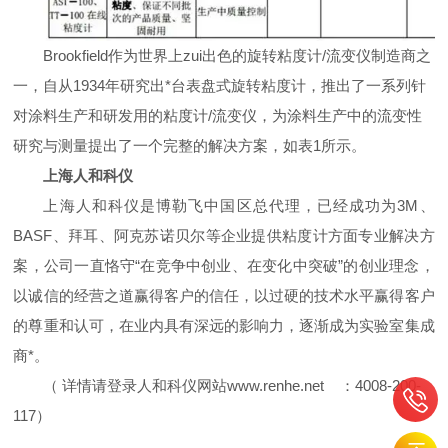
Brookfield
作为世界上zui出色的旋转粘度计
/
流变仪制造商之
一，自从
1934
年研究出*台表盘式旋转粘度计，推出了一系列针
对涂料生产和研发用的粘度计
/
流变仪，为涂料生产中的流变性
研究与测量提出了一个完整的解决方案，如表
1
所示。
上海人和科仪
上海人和科仪是博勒飞中国区总代理，已经成功为
3M
、
BASF
、拜耳、阿克苏诺贝尔等企业提供粘度计方面专业解决方
案，公司一直恪守“在竞争中创业、在变化中突破”的创业理念，
以诚信的经营之道赢得客户的信任，以过硬的技术水平赢得客户
的尊重和认可，在业内具有深远的影响力，逐渐成为实验室集成
商*。
（
详情请登录人和科仪网
站
www.renhe.net
：
4008-200-
117
）