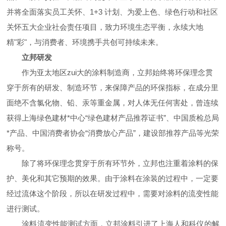
并将全面落实员工关怀、
1+3
计划、为爱上色、绿色行动和社区
关怀五大企业社会责任项目，致力环境生态平衡，永续大地
精
"
彩
"
，与消费者、环境携手共创可持续未来。
立邦研发
作为亚太地区zui大的涂料制造商，立邦始终将环保理念贯
穿于所有的研发、制造环节，来保障产品的环保指标，在成分里
面绝不含氯化物、铅、汞等重金属，对人体无任何害处，曾连续
获得上海绿色建材*
中心“绿色建材产品推荐证书”
、中国质检总局
*产品、中国消费者协
会“消费放心产品”，建设部推荐产品等光荣
称号
。
除了将环保理念贯穿于所有环节外，立邦也注重着涂料的保
护、美化和其它预期的效果。
由于涂料在涂装的过程中，一定要
经过流体这个阶段，所以在研发过程中，需要对涂料的流变性能
进行测试。
涂料流变性能测试方面，立邦涂料引进了上海人和科仪的解