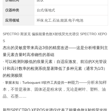
价格区间
面议
仪器种类
台式/落地式
应用领域
环保,化工,石油,能源,电子/电池
SPECTRO 斯派克 偏振能量色散X射线荧光光谱仪 SPECTRO XEPO
S
杰出的灵敏度带来高达3倍的精度改进——这是分析维量到主
量元素含量时高准确性的基础
· 可以检测到极低的痕量元素：自适应激发、前沿的X光管设
计和高计数率的检测系统显著降低了多种元素（通常为1/3）
的检测极限
能力——分析未知样
·
掌握未知：Turboquant II软件工具提供一种
本，不管是液体、固体还是粉末状，无论是树叶、塑料、油
品、石墨……
新型SPECTRO XEPOS光谱仪代表了能量色散X射线荧光技