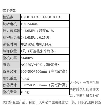
技术参数
恒温点
150.0
±0.1℃；140.0±0.1℃
旋转电机
100
±5r/min
压力传感器
0~1.6MPa
；精度0.1%
精密压力表
0~1.6MPa
；0.25级
试验时间
单次试验时间无限制
氧弹数量
1只（可连接多个弹体）
整机功率
≤1400W
，50/60Hz
电源
AC220V+10%
（宽*深*高）
仪器尺寸
300*500*500mm
整机重量
40Kg
人和公司一直与供应
（宽*深*高）
仪器尺寸
300*500*500mm
商保持良好的合作关
整机重量
40Kg
系，不断引进各种优
质的实验室产品。目前，人和公司主要经营欧、美、日以及国内实验