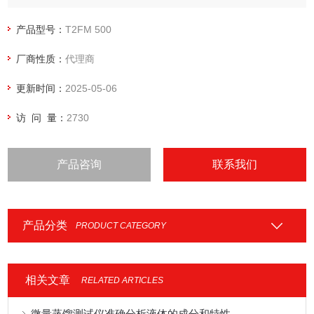
谱片上，并通过显微镜等光学仪器直接观测沉积在谱片上的磨
损颗粒的尺寸、形状、纹理、颜色等形貌特征，直接判定设备
产品型号：
T2FM 500
的磨损位置、磨损程度以及磨损原因。
厂商性质：
代理商
更新时间：
2025-05-06
访 问 量：
2730
产品咨询
联系我们
产品分类
PRODUCT CATEGORY
相关文章
RELATED ARTICLES
微量蒸馏测试仪准确分析液体的成分和特性